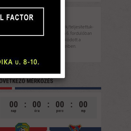
https://vacfc.com/hirek/teljesitettuk-
a-kotelezot/ Tegnap a 6. fordulóban
2017
csapatunk is bekapcsolódott a
SZEPT
Magyar Kupa küzdelmeiben.
22
ÖVETKEZŐ MÉRKŐZÉS
00
:
00
:
00
:
00
nap
óra
perc
mp