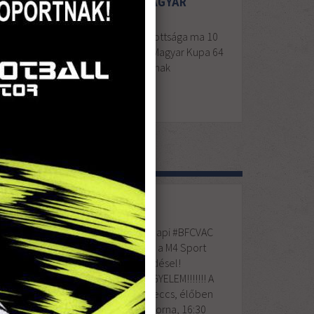
SORSOLTAK A MAGYAR
2017
KUPÁBAN
SZEPT
22
Az MLSZ Versenybizottsága ma 10
órakor sorsolta ki a Magyar Kupa 64
közé jutott csapatainak
párosításait.
ÖZÖSSÉGI HÍREK
FIGYELEM!!!!!!! A holnapi #BFCVAC
meccs, élőben adja a M4 Sport
2017
csatorna, 16:30 kezdésel!
SZEPT
#HajraVac #vacfc FIGYELEM!!!!!!! A
23
holnapi #BFCVAC meccs, élőben
adja a M4 Sport csatorna, 16:30