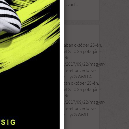
kezdésel! #HajraVac #vacfc
A Magyar Kupa 7. fordulójában október 25-én,
vélhetően 13:30 kezdéssel STC Salgótarján -
2017
Vác FC # STCVAC Részletek:
ZEPT
http://www.mlsz.hu/blog/2017/09/22/magyar-
22
kupa-kisvardan-a-cimvedo-a-honvedot-a-
budaors-fogadja/ http://bit.ly/2xWis61 A
Magyar Kupa 7. fordulójában október 25-én,
vélhetően 13:30 kezdéssel STC Salgótarján -
Vác FC # STCVAC Részletek:
http://www.mlsz.hu/blog/2017/09/22/magyar-
kupa-kisvardan-a-cimvedo-a-honvedot-a-
budaors-fogadja/ http://bit.ly/2xWis61