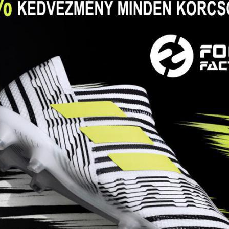
KÁKONYI DÁNIEL
Középpályás
TÓTH FERENC
Hátvéd
K
HEGEDŰS CSABA
Hátvéd