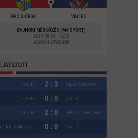
BFC SIÓFOK
VÁC FC
BAJNOKI MÉRKŐZÉS (M4 SPORT)
2017.09.24. 16:30
VÁROSI STADION
EJÁTSZOTT
2 : 3
Vác FC
Kisvárda Master Good
0 : 0
ZTE FC
Vác FC
2 : 0
Vác FC
WKW ETO FC Győr
0 : 0
Credobus Mosonmagyaróvári TE 1904
Vác FC