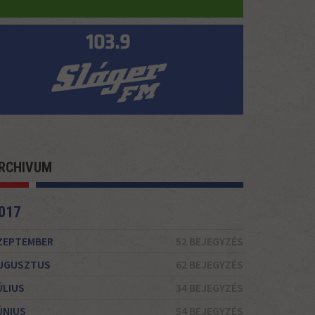
RCHIVUM
017
ZEPTEMBER
52 BEJEGYZÉS
UGUSZTUS
62 BEJEGYZÉS
ÚLIUS
34 BEJEGYZÉS
ÚNIUS
54 BEJEGYZÉS