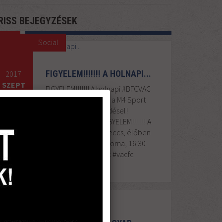
RISS BEJEGYZÉSEK
Social
FIGYELEM!!!!!!! A HOLNAPI...
2017
SZEPT
FIGYELEM!!!!!!! A holnapi #BFCVAC
23
meccs, élőben adja a M4 Sport
csatorna, 16:30 kezdésel!
#HajraVac #vacfc FIGYELEM!!!!!!! A
holnapi #BFCVAC meccs, élőben
adja a M4 Sport csatorna, 16:30
kezdésel! #HajraVac #vacfc
Általános