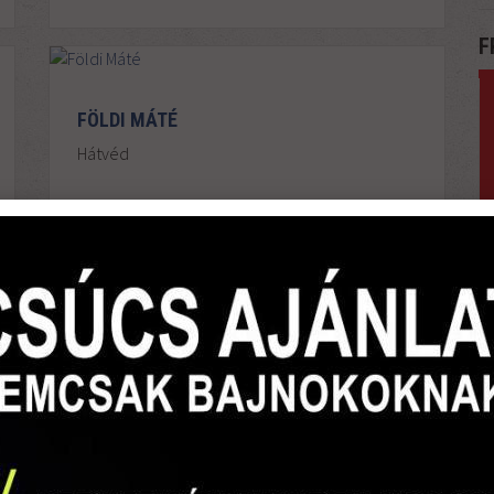
F
FÖLDI MÁTÉ
Hátvéd
ZSOLNAI RICHÁRD
Középpályás