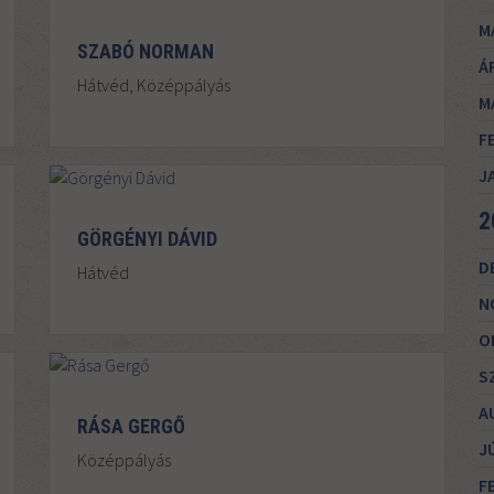
M
SZABÓ NORMAN
Á
Hátvéd, Középpályás
M
F
J
2
GÖRGÉNYI DÁVID
D
Hátvéd
N
O
S
A
RÁSA GERGŐ
J
Középpályás
F