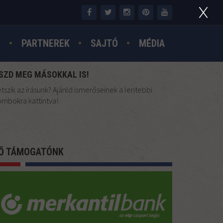
N
PARTNEREK
SAJTÓ
MÉDIA
SZD MEG MÁSOKKAL IS!
tszik az írásunk? Ajánld ismerőseinek a lentebbi
mbokra kattintva!
Ő TÁMOGATÓNK