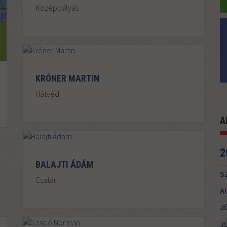
Középpályás
KRÓNER MARTIN
Hátvéd
A
2
BALAJTI ÁDÁM
S
Csatár
A
J
J