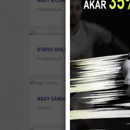
NAGY RICHÁRD
Középpályás
D'URSO GIULIANO
Középpályás
NAGY SÁNDOR
Hátvéd