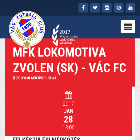
FŐOLDAL
KLUB
MFK LOKOMOTIVA
HÍREK
ZVOLEN (SK) - VÁC FC
STADION
ZÓLYOMI MŰFÜVES PÁLYA
PARTNEREK
SAJTÓ
2017
JAN
MÉDIA
28
13:00