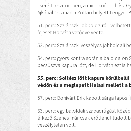
cserélt a szünetben, a mieinknél Juhász Gy
Ajkánál Csizmadia Zoltán helyett Lengyel B
51. perc: Szalánszki jobboldalról ívelhete
fejesét Horváth vetődve védte.
52. perc: Szalánszki veszélyes jobboldali 
54. perc: gyors kontra során a baloldalon S
becsúszva kapura lőtt, de Horváth ezt is há
55. perc: Soltész lőtt kapura körülbelü
védőn és a meglepett Halasi mellett a ba
57. perc: Bonivárt Erik kapott sárga lapos f
63. perc: egy baloldali szabadrúgást köz
érkező Szenes már csak erőtlenül tudott be
veszélytelen volt.