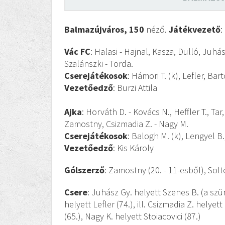
Balmazújváros, 150
néző.
Játékvezető
:
Vác FC
: Halasi - Hajnal, Kasza, Dulló, Juhá
Szalánszki - Torda.
Cserejátékosok
: Hámori T. (k), Lefler, Ba
Vezetőedző
: Burzi Attila
Ajka
: Horváth D. - Kovács N., Heffler T., Tar
Zamostny, Csizmadia Z. - Nagy M.
Cserejátékosok
: Balogh M. (k), Lengyel B.,
Vezetőedző
: Kis Károly
Gólszerző
: Zamostny (20. - 11-esből), Solté
Csere
: Juhász Gy. helyett Szenes B. (a szü
helyett Lefler (74.), ill. Csizmadia Z. helye
(65.), Nagy K. helyett Stoiacovici (87.)