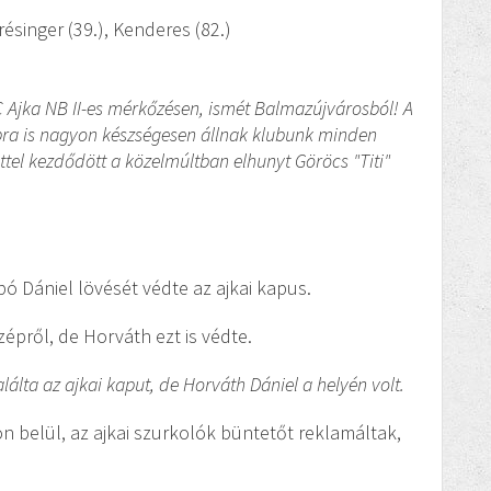
Présinger (39.), Kenderes (82.)
C Ajka NB II-es mérkőzésen, ismét Balmazújvárosból! A
bra is nagyon készségesen állnak klubunk minden
tel kezdődött a közelmúltban elhunyt Göröcs "Titi"
mbó Dániel lövését védte az ajkai kapus.
épről, de Horváth ezt is védte.
lálta az ajkai kaput, de Horváth Dániel a helyén volt.
on belül, az ajkai szurkolók büntetőt reklamáltak,