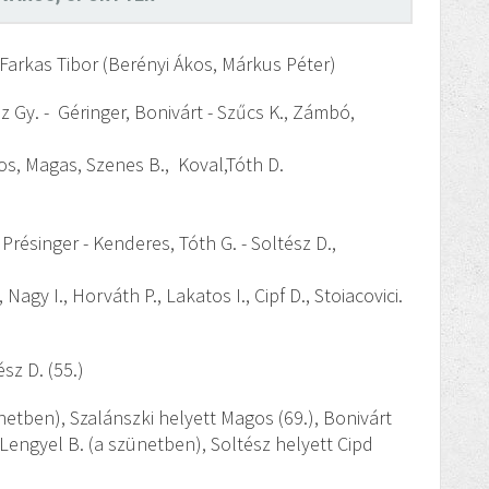
 Farkas Tibor (Berényi Ákos, Márkus Péter)
sz Gy. - Géringer, Bonivárt - Szűcs K., Zámbó,
rtos, Magas, Szenes B., Koval,Tóth D.
, Présinger - Kenderes, Tóth G. - Soltész D.,
 Nagy I., Horváth P., Lakatos I., Cipf D., Stoiacovici.
sz D. (55.)
netben), Szalánszki helyett Magos (69.), Bonivárt
tt Lengyel B. (a szünetben), Soltész helyett Cipd