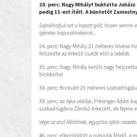
20. perc: Nagy Mihályt buktatta Juhász
pedig 11-est ítélt. A büntetőt Zamostny
Sajnálhatjuk ezt a kapott gólt, hiszen semmi
ígéretes kapuralövéseink...
24. perc: Nagy Mihály 21 méteres lövése Ha
felszedte az érkező csatár elől a labdát.
35. perc: Nagy Mihály került nagy helyzetb
blokkolta!
38. perc: Bonivárt 23 méteres szabadrúgás
39. perc: az Ajka védője, Présinger Ádám ka
szabadrúgásra Zámbó érkezett, de fejese e
Vége az első félidőnek, egygólos ajkai vezet
46. perc: elkezdődött a második félidő, a m