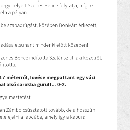
örgy helyett Szenes Bence folytatja, míg az
éla a pályán.
tt be szabadrúgást, középen Bonivárt érkezett,
beadása elsuhant mindenki előtt középen!
zenes Bence indította Szalánszkit, aki közelről,
rította.
l 17 méterről, lövése megpattant egy váci
l alsó sarokba gurult... 0-2.
igyelmeztetést.
épen Zámbó csúsztatott tovább, de a hosszún
lefejelni a labdába, amely így a kapura