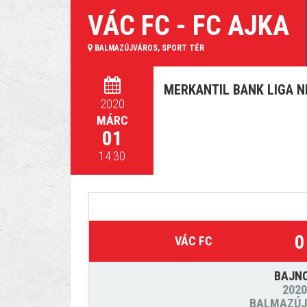
VÁC FC - FC AJKA
BALMAZÚJVÁROS, SPORT TÉR
MERKANTIL BANK LIGA NB
2020
MÁRC
01
14:30
0
VÁC FC
BAJN
2020
BALMAZÚJ