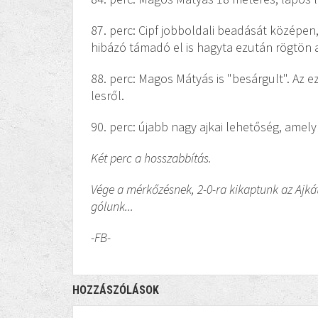
87. perc: Cipf jobboldali beadását középen
hibázó támadó el is hagyta ezután rögtön a 
88. perc: Magos Mátyás is "besárgult". Az e
lesről.
90. perc: újabb nagy ajkai lehetőség, ame
Két perc a hosszabbítás.
Vége a mérkőzésnek, 2-0-ra kikaptunk az Ajkát
gólunk...
-FB-
HOZZÁSZÓLÁSOK