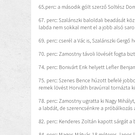
65.perc: a második gólt szerző Soltész Domi
67. perc: Szalánszki baloldali beadását k
labda nem sokkal ment el a jobb alsó saro
69. perc: cserél a Vác is, Szalánszki Gergő
70. perc: Zamostny távoli lövését fogta biz
74. perc: Bonivárt Erik helyett Lefler Benjam
75. perc: Szenes Bence húzott befelé jobbol
remek lövést Horváth bravúrral tornázta ki
78. perc: Zamostny ugratta ki Nagy Mihályt, 
a labdát, de szerencsénkre a próbálkozás a
82. perc: Kenderes Zoltán kapott sárgát a 
84. perc: Magos Mátyás 18 méteres, lapos 