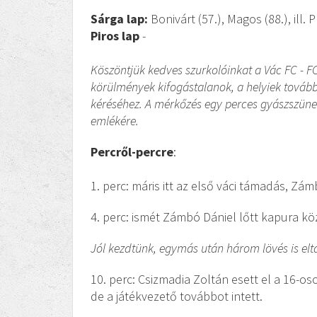
Sárga lap:
Bonivárt (57.), Magos (88.), ill. 
Piros lap
-
Köszöntjük kedves szurkolóinkat a Vác FC - F
körülmények kifogástalanok, a helyiek továb
kéréséhez. A mérkőzés egy perces gyászszünet
emlékére.
Percről-percre
:
1. perc: máris itt az első váci támadás, Zá
4. perc: ismét Zámbó Dániel lőtt kapura köz
Jól kezdtünk, egymás után három lövés is elta
10. perc: Csizmadia Zoltán esett el a 16-os
de a játékvezető továbbot intett.