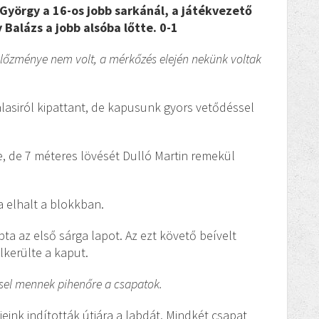
 György a 16-os jobb sarkánál, a játékvezető
 Balázs a jobb alsóba lőtte. 0-1
 előzménye nem volt, a mérkőzés elején nekünk voltak
lasiról kipattant, de kapusunk gyors vetődéssel
e, de 7 méteres lövését Dulló Martin remekül
a elhalt a blokkban.
pta az első sárga lapot. Az ezt követő beívelt
lkerülte a kaput.
éssel mennek pihenőre a csapatok.
ieink indították útjára a labdát. Mindkét csapat