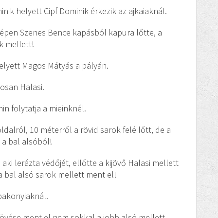
nik helyett Cipf Dominik érkezik az ajkaiaknál.
özépen Szenes Bence kapásból kapura lőtte, a
k mellett!
 helyett Magos Mátyás a pályán.
tosan Halasi.
in folytatja a mieinknél.
dalról, 10 méterről a rövid sarok felé lőtt, de a
 a bal alsóból!
aki lerázta védőjét, ellőtte a kijövő Halasi mellett
 bal alsó sarok mellett ment el!
bakonyiaknál.
lövése ment el nem sokkal a jobb alsó mellett.