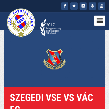
FŐOLDAL
KLUB
HÍREK
STADION
PARTNEREK
SAJTÓ
MÉDIA
SZEGEDI VSE VS VÁC