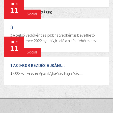
DEC
11
KAPCSOLÓDÓ BEJEGYZÉSEK
Social
:)
:) A belső védőként és jobbhátvédként is bevethető
Molnár Bence 2022 nyaráig írt alá a a kék-fehérekhez.
DEC
11
Social
17.00-KOR KEZDÉS AJKÁN!...
17.00-kor kezdés Ajkán! Ajka-Vác Hajrá Vác!!!!