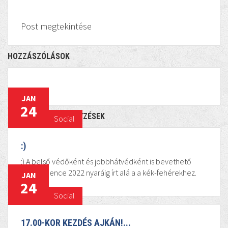
Post megtekintése
HOZZÁSZÓLÁSOK
JAN
24
KAPCSOLÓDÓ BEJEGYZÉSEK
Social
:)
:) A belső védőként és jobbhátvédként is bevethető
Molnár Bence 2022 nyaráig írt alá a a kék-fehérekhez.
JAN
24
Social
17.00-KOR KEZDÉS AJKÁN!...