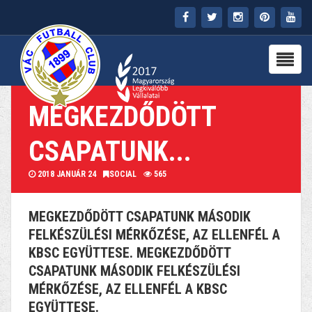
FŐOLDAL
KLUB
MEGKEZDŐDÖTT
HÍREK
CSAPATUNK...
STADION
2018 JANUÁR 24
SOCIAL
565
PARTNEREK
MEGKEZDŐDÖTT CSAPATUNK MÁSODIK
SAJTÓ
FELKÉSZÜLÉSI MÉRKŐZÉSE, AZ ELLENFÉL A
KBSC EGYÜTTESE. MEGKEZDŐDÖTT
MÉDIA
CSAPATUNK MÁSODIK FELKÉSZÜLÉSI
MÉRKŐZÉSE, AZ ELLENFÉL A KBSC
EGYÜTTESE.