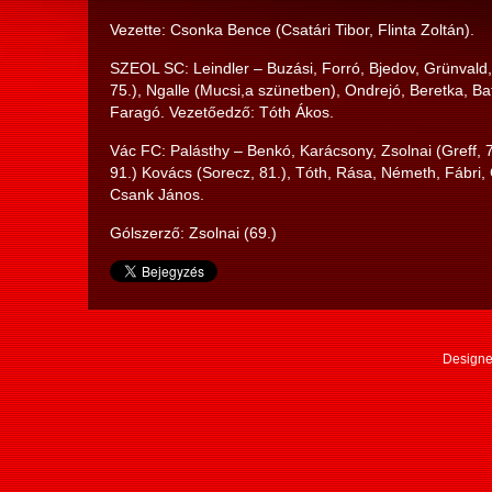
Vezette: Csonka Bence (Csatári Tibor, Flinta Zoltán).
SZEOL SC: Leindler – Buzási, Forró, Bjedov, Grünvald,
75.), Ngalle (Mucsi,a szünetben), Ondrejó, Beretka, Bat
Faragó. Vezetőedző: Tóth Ákos.
Vác FC: Palásthy – Benkó, Karácsony, Zsolnai (Greff, 7
91.) Kovács (Sorecz, 81.), Tóth, Rása, Németh, Fábri,
Csank János.
Gólszerző: Zsolnai (69.)
Designe