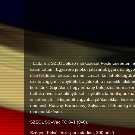
- Láttam a SZEOL előző mérkőzését Pesterzsébeten, 
számítottam. Egyszerű játékot játszanak gyors és ügye
első félidőben okozott is némi zavart: két lehetőségük i
szinte végig mi irányítottuk a játékot, a második félidőb
kerültünk. Sajnálom, hogy néhány befejezés nem siker
tudtuk növelni az előnyünket - nyilatkozta honlapunkn
vezetőedző. - Elégedett vagyok a játékosokkal, hiszen
nem volt. Rusvay, Karácsony, Gulyás és Tóth pedig külö
mai mérkőzésen.
SZEOL SC–Vác FC 0–1 (0–0).
Szeged, Felső Tisza-parti stadion, 300 néző