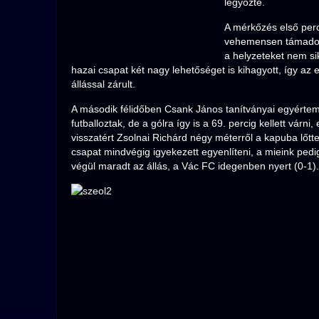
legyőzte.
A mérkőzés első perc
vehemensen támadott
a helyzeteket nem sik
hazai csapat két nagy lehetőséget is kihagyott, így az e
állással zárult.
A második félidőben Csank János tanítványai egyértem
futballoztak, de a gólra így is a 69. percig kellett várni
visszatért Zsolnai Richárd négy méterről a kapuba lőtte
csapat mindvégig igyekezett egyenlíteni, a mieink pedig
végül maradt az állás, a Vác FC idegenben nyert (0-1).