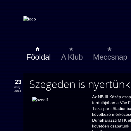
Főoldal
A Klub
Meccsnap
Szegeden is nyertünk
23
aug.
2014
Az NB III Közép cso
fordulójában a Vác F
Tisza-parti Stadionba
következő mérkőzését
Dunaharaszti MTK el
követően csapatunk 