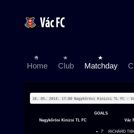
Home
Club
Matchday
C
18. 05. 2014. 17:00 Nagykőrösi Kinizsi TL FC - V
GOALS
Nagykőrösi Kinizsi TL FC
Vác 
7'
RICHÁRD TI