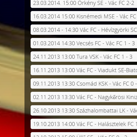
23.03.2014. 15:00 Örkény SE - Vác FC 2-2
16.03.2014 15:00 Kisnémedi MSE - Vác FC
08.03.2014 - 14:30 Vác FC - Hévízgyörki SC
01.03.2014 14:30 Vecsés FC - Vác FC 1 - 3
24.11.2013 13:00 Tura VSK - Vác FC 1 - 3
16.11.2013 13:00 Vác FC - Viadukt SE-Biat
09.11.2013 13:30 Csomád KSK - Vác FC 0 -
02.11.2013 13:30 Vác FC - Nagykőrösi Kiniz
26.10.2013 13:30 Százhalombattai LK - Vác
19.10.2013 14:00 Vác FC - Halásztelek FC 1