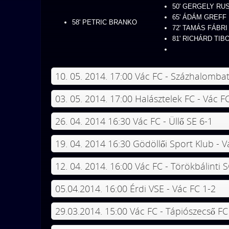
50'
GERGELY
RU
65'
ÁDÁM
GREFF
58' PETRIC BRANKO
72'
TAMÁS
FÁBRI
81'
RICHÁRD TIB
10. 05. 2014. 17:00 Vác FC - Százhalombat
03. 05. 2014. 17:00 Halásztelek FC - Vác F
26. 04. 2014 16:30 Vác FC - Üllő SE 6-1
19. 04. 2014 16:30 Gödöllői Sport Klub - V
12. 04. 2014. 16:00 Vác FC - Törökbálinti 
05.04.2014. 16:00 Érdi VSE - Vác FC 1-2
29.03.2014. 15:00 Vác FC - Tápiószecső FC 