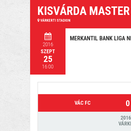
KISVÁRDA MASTER 
VÁRKERTI STADION
MERKANTIL BANK LIGA NB
2016
SZEPT
25
16:00
0
VÁC FC
2016
VÁRK