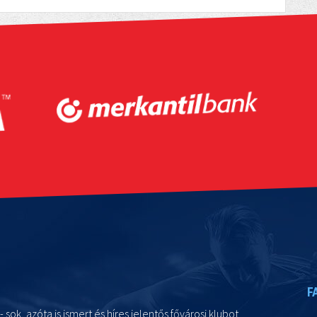
F
- sok, azóta is ismert és híres jelentős fővárosi klubot