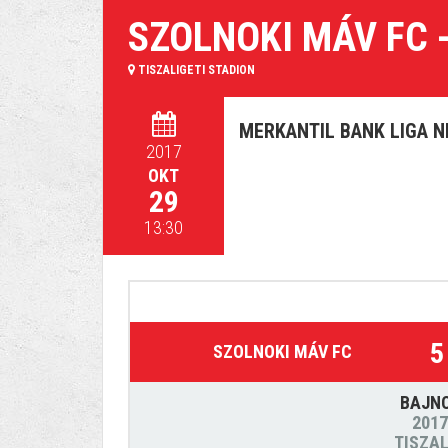
SZOLNOKI MÁV FC 
TISZALIGETI STADION
MERKANTIL BANK LIGA NB
2017
OKT
29
13:30
5
SZOLNOKI MÁV FC
BAJN
2017
TISZAL