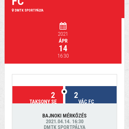
FC
DMTK SPORTPÁLYA
2021
ÁPR
14
16:30
2
2
TAKSONY SE
VÁC FC
BAJNOKI MÉRKŐZÉS
2021.04.14. 16:30
DMTK SPORTPÁLYA