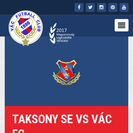
FŐOLDAL
KLUB
HÍREK
STADION
PARTNEREK
SAJTÓ
MÉDIA
TAKSONY SE VS VÁC