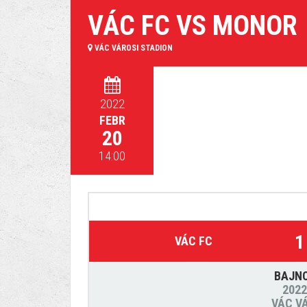
VÁC FC VS MONOR
VÁC VÁROSI STADION
2022
FEBR
20
14:00
1
VÁC FC
BAJN
2022
VÁC V