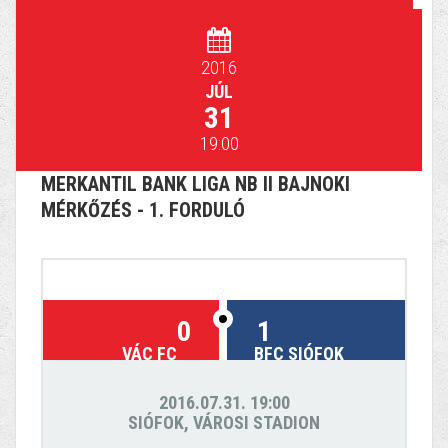
2016
JÚL
31
19:00
MERKANTIL BANK LIGA NB II BAJNOKI
MÉRKŐZÉS - 1. FORDULÓ
0
1
VÁC FC
BFC SIÓFOK
2016.07.31. 19:00
SIÓFOK, VÁROSI STADION