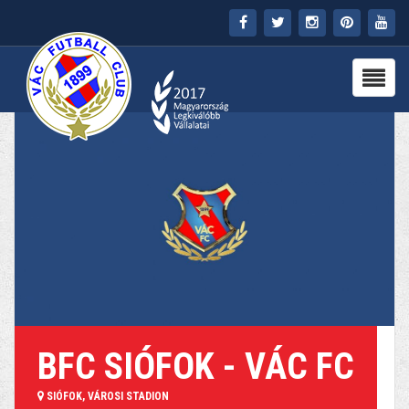
FŐOLDAL
KLUB
HÍREK
STADION
PARTNEREK
SAJTÓ
MÉDIA
BFC SIÓFOK - VÁC FC
SIÓFOK, VÁROSI STADION