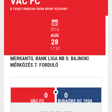
VÁC FC
TERSZTYÁNSZKY ÖDÖN SPORT KÖZPONT
2016
AUG
28
17:30
MERKANTIL BANK LIGA NB II. BAJNOKI
MÉRKŐZÉS 7. FORDULÓ
0
0
VÁC FC
BUDAÖRS SC 1924