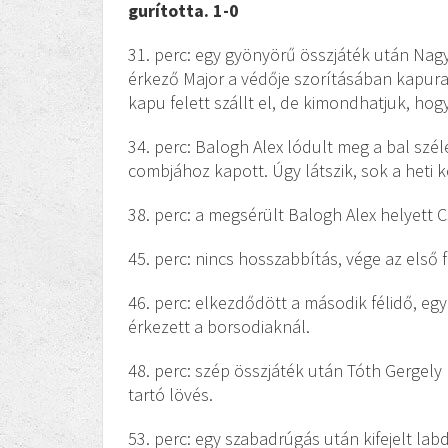
gurította. 1-0
31. perc: egy gyönyörű összjáték után Nagy
érkező Major a védője szorításában kapura 
kapu felett szállt el, de kimondhatjuk, ho
34. perc: Balogh Alex lódult meg a bal szél
combjához kapott. Úgy látszik, sok a heti k
38. perc: a megsérült Balogh Alex helyett C
45. perc: nincs hosszabbítás, vége az első 
46. perc: elkezdődött a második félidő, eg
érkezett a borsodiaknál.
48. perc: szép összjáték után Tóth Gergely 
tartó lövés.
53. perc: egy szabadrúgás után kifejelt lab