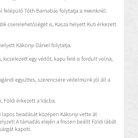
l felépülő Tóth Barnabás folytatja a mieinknél.
ik cserelehetőségét is, Kasza helyett Kuti érkezett
helyett Kákonyi Dániel folytatja.
 kicselezett egy védőt, kapu felé is fordult volna,
.
cigándi együttes, szerencsére védelmünk jól áll a
, Földi érkezett a Vácba.
i lapos beadását középen Kákonyi vette át
lyzet! A támadás elején a frissen beállt Földi lábát
sárgát kapott.