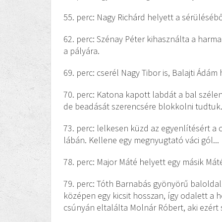
55. perc: Nagy Richárd helyett a sérülésébő
62. perc: Szénay Péter kihasználta a harmad
a pályára.
69. perc: cserél Nagy Tibor is, Balajti Ádám 
70. perc: Katona kapott labdát a bal szélen,
de beadását szerencsére blokkolni tudtuk
73. perc: lelkesen küzd az egyenlítésért a 
lábán. Kellene egy megnyugtató váci gól...
78. perc: Major Máté helyett egy másik Máté
79. perc: Tóth Barnabás gyönyörű baloldal
középen egy kicsit hosszan, így odalett a he
csúnyán eltalálta Molnár Róbert, aki ezért 