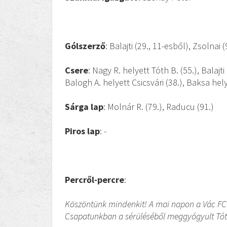
Gólszerző
: Balajti (29., 11-esből), Zsolnai (
Csere
: Nagy R. helyett Tóth B. (55.), Balajti
Balogh A. helyett Csicsvári (38.), Baksa hel
Sárga lap
: Molnár R. (79.), Raducu (91.)
Piros lap
: -
Percről-percre
:
Köszöntünk mindenkit! A mai napon a Vác FC
Csapatunkban a sérüléséből meggyógyult Tót