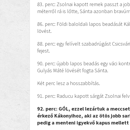
83. perc: Zsolnai kapott remek passzt a jo
méterről rá is lőtte, Sánta azonban bravúrr
86. perc: Földi baloldali lapos beadását K
lövést.
88. perc: egy felívelt szabadrúgást Csicsvá
fejest.
90. perc: újabb lapos beadás egy váci kont
Gulyás Máté lövését fogta Sánta.
Két perc lesz a hosszabbítás.
91. perc: Raducu kapott sárgát Zsolnai fel
92. perc: GÓL, ezzel lezártuk a meccset!
érkező Kákonyihoz, aki az ötös jobb sa
pedig a menteni igyekvő kapus mellett 