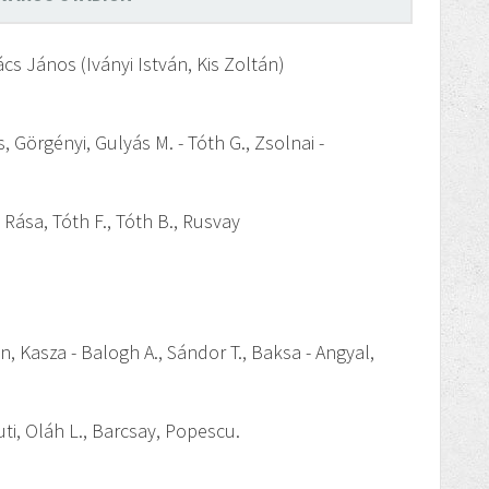
s János (Iványi István, Kis Zoltán)
, Görgényi, Gulyás M. - Tóth G., Zsolnai -
, Rása, Tóth F., Tóth B., Rusvay
n, Kasza - Balogh A., Sándor T., Baksa - Angyal,
Kuti, Oláh L., Barcsay, Popescu.