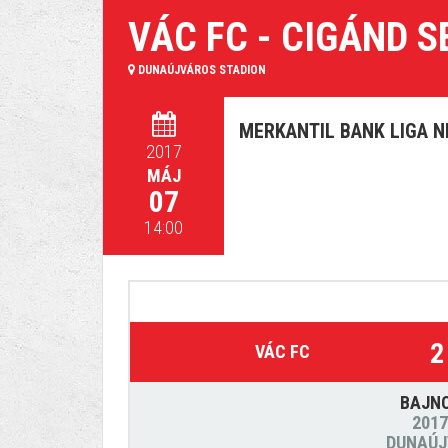
VÁC FC - CIGÁND S
DUNAÚJVÁROS STADION
MERKANTIL BANK LIGA NB
2017
MÁJ
07
14:00
2
VÁC FC
BAJN
2017
DUNAÚJ