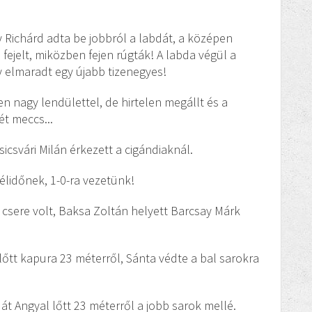
 Richárd adta be jobbról a labdát, a középen
fejelt, miközben fejen rúgták! A labda végül a
gy elmaradt egy újabb tizenegyes!
en nagy lendülettel, de hirtelen megállt és a
ét meccs...
sicsvári Milán érkezett a cigándiaknál.
félidőnek, 1-0-ra vezetünk!
y csere volt, Baksa Zoltán helyett Barcsay Márk
lőtt kapura 23 méterről, Sánta védte a bal sarokra
dát Angyal lőtt 23 méterről a jobb sarok mellé.