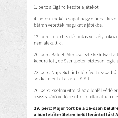
1. perc: a Cigánd kezdte a játékot.
4. perc: mindkét csapat nagy elánnal kezdt
bátran vetették magukat a játékba.
12. perc: több beadásunk is veszélyt okozo
nem alakult ki.
20. perc: Balogh Alex cselezte ki Gulyást a
kapura lőtt, de Szentpéteri biztosan fogta 
22. perc: Nagy Richárd előreívelt szabadr
sokkal ment el a kapu fölött!
26. perc: Zsolnai vitte rá az ellenfél védőjé
a visszazáró védő az utolsó pillanatban me
29. perc: Major tört be a 16-oson belül
a büntetőterületen belül lerántották! A