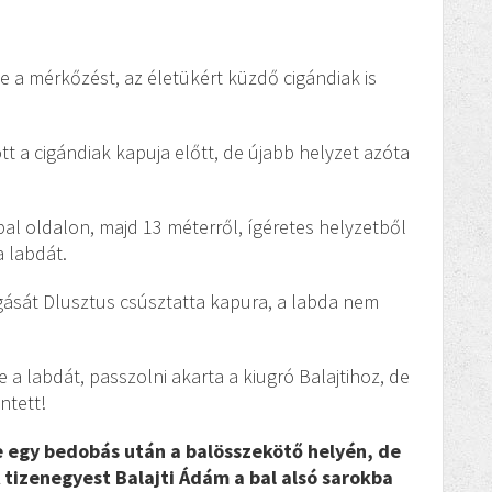
e a mérkőzést, az életükért küzdő cigándiak is
tt a cigándiak kapuja előtt, de újabb helyzet azóta
 bal oldalon, majd 13 méterről, ígéretes helyzetből
a labdát.
úgását Dlusztus csúsztatta kapura, a labda nem
re a labdát, passzolni akarta a kiugró Balajtihoz, de
ntett!
re egy bedobás után a balösszekötő helyén, de
 tizenegyest Balajti Ádám a bal alsó sarokba