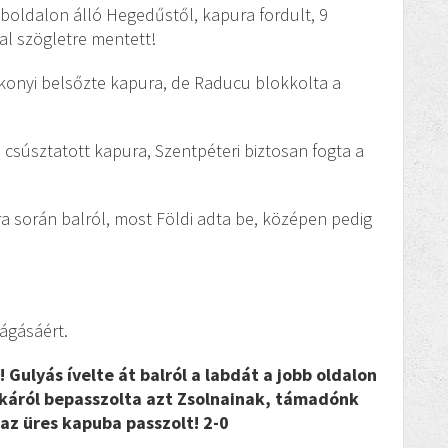
bboldalon álló Hegedűstől, kapura fordult, 9
al szögletre mentett!
ákonyi belsőzte kapura, de Raducu blokkolta a
ri csúsztatott kapura, Szentpéteri biztosan fogta a
ra során balról, most Földi adta be, középen pedig
vágásáért.
 Gulyás ívelte át balról a labdát a jobb oldalon
rkáról bepasszolta azt Zsolnainak, támadónk
az üres kapuba passzolt! 2-0