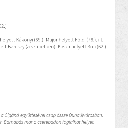
92.)
 helyett Kákonyi (69.), Major helyett Földi (78.), ill.
yett Barcsay (a szünetben), Kasza helyett Kuti (62.)
 a Cigánd együttesével csap össze Dunaújvárosban.
h Barnabás már a cserepadon foglalhat helyet.