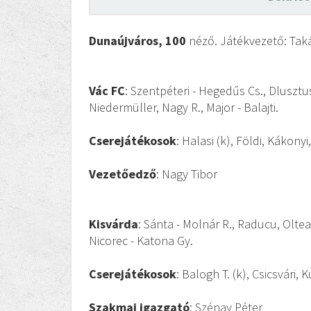
Dunaújváros, 100
néző. Játékvezető: Takác
Vác FC
: Szentpéteri - Hegedűs Cs., Dlusztus
Niedermüller, Nagy R., Major - Balajti.
Cserejátékosok
: Halasi (k), Földi, Kákonyi
Vezetőedző
: Nagy Tibor
Kisvárda
: Sánta - Molnár R., Raducu, Oltea
Nicorec - Katona Gy.
Cserejátékosok
: Balogh T. (k), Csicsvári, 
Szakmai igazgató
: Szénay Péter