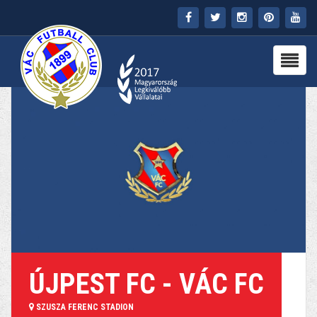
FŐOLDAL
KLUB
HÍREK
STADION
PARTNEREK
SAJTÓ
MÉDIA
ÚJPEST FC - VÁC FC
SZUSZA FERENC STADION