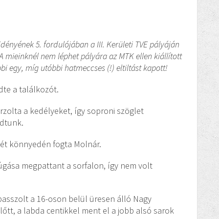
dényének 5. fordulójában a III. Kerületi TVE pályáján
 mieinknél nem léphet pályára az MTK ellen kiállított
bi egy, míg utóbbi hatmeccses (!) eltiltást kapott!
dte a találkozót.
zolta a kedélyeket, így soproni szöglet
udtunk.
ését könnyedén fogta Molnár.
úgása megpattant a sorfalon, így nem volt
 passzolt a 16-oson belül üresen álló Nagy
őtt, a labda centikkel ment el a jobb alsó sarok