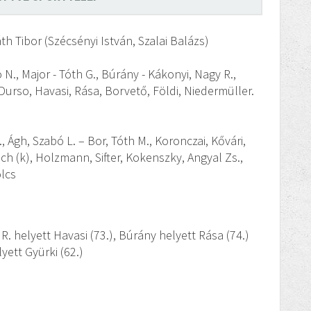
áth Tibor (Szécsényi István, Szalai Balázs)
ó N., Major - Tóth G., Búrány - Kákonyi, Nagy R.,
 Durso, Havasi, Rása, Borvető, Földi, Niedermüller.
, Ágh, Szabó L. – Bor, Tóth M., Koronczai, Kővári,
ich (k), Holzmann, Sifter, Kokenszky, Angyal Zs.,
olcs
R. helyett Havasi (73.), Búrány helyett Rása (74.)
lyett Gyürki (62.)