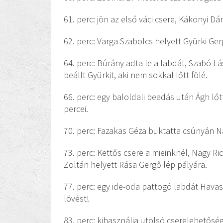
61. perc: jön az első váci csere, Kákonyi Dá
62. perc: Varga Szabolcs helyett Gyürki Ge
64. perc: Búrány adta le a labdát, Szabó Lá
beállt Gyürkit, aki nem sokkal lőtt fölé.
66. perc: egy baloldali beadás után Ágh lőt
percei.
70. perc: Fazakas Géza buktatta csúnyán Na
73. perc: Kettős csere a mieinknél, Nagy Ri
Zoltán helyett Rása Gergő lép pályára.
77. perc: egy ide-oda pattogó labdát Havas
lövést!
83. perc: kihasználja utolsó cserelehetősé