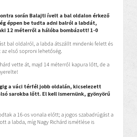
ntra során Balajti ívelt a bal oldalon érkező
ég éppen be tudta adni balról a labdát,
aki 12 méterről a hálóba bombázott! 1-0
st bal oldalról, a labda átszállt mindenki felett és
 az első soproni lehetőség.
hárd vette át, majd 14 méterről kapura lőtt, de a
yerelte!
ig a váci térfél jobb oldalán, kicselezett
só sarokba lőtt. El kell ismernünk, gyönyörű
odtak a 16-os vonala előtt; a jogos szabadrúgást a
dott a labda, míg Nagy Richárd ismétlése is