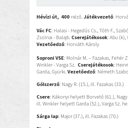
Hévízi út, 400
néző.
Játékvezető
: Horv
Vác FC
: Halasi - Hegedűs Cs., Tóth F., Szab
Zsolnai - Balajti.
Cserejátékosok
: Abu (k),
Vezetőedző
: Horváth Károly
Soproni VSE
: Molnár M. – Fazakas, Fehér Z.
Winkler - Varga Sz.
Cserejátékosok
: Heinr
Garda, Gyürki.
Vezetőedző
: Németh Szab
Gólszerző
: Nagy R. (15.), ill. Fazakas (33.)
Csere
: Kákonyi helyett Borvető (61.), Nagy 
ill. Winkler helyett Garda (52.), Varga Sz. he
Sárga lap
: Major (37.), ill. Fazakas (70.)