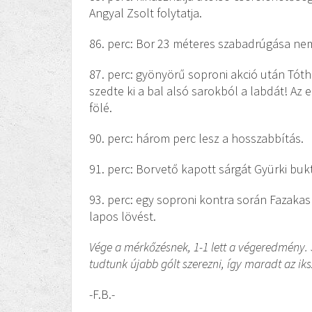
Angyal Zsolt folytatja.
86. perc: Bor 23 méteres szabadrúgása nem
87. perc: gyönyörű soproni akció után Tóth 
szedte ki a bal alsó sarokból a labdát! Az 
fölé.
90. perc: három perc lesz a hosszabbítás.
91. perc: Borvető kapott sárgát Gyürki buk
93. perc: egy soproni kontra során Fazakas
lapos lövést.
Vége a mérkőzésnek, 1-1 lett a végeredmény. 
tudtunk újabb gólt szerezni, így maradt az iks
-F.B.-