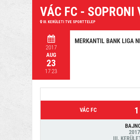
VÁC FC - SOPRONI 
III. KERÜLETI TVE SPORTTELEP
MERKANTIL BANK LIGA NB
2017
AUG
23
17:23
1
VÁC FC
BAJN
2017
III. KERÜL