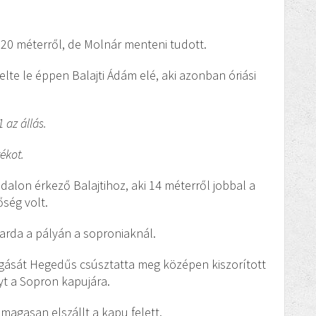
ra 20 méterről, de Molnár menteni tudott.
elte le éppen Balajti Ádám elé, aki azonban óriási
 az állás.
ékot.
ldalon érkező Balajtihoz, aki 14 méterről jobbal a
őség volt.
 Garda a pályán a soproniaknál.
úgását Hegedűs csúsztatta meg középen kiszorított
yt a Sopron kapujára.
magasan elszállt a kapu felett.