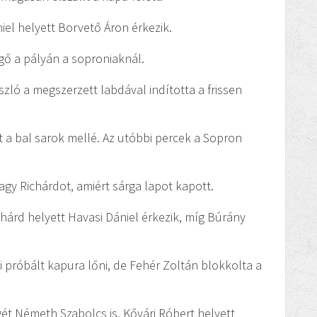
niel helyett Borvető Áron érkezik.
rgő a pályán a soproniaknál.
szló a megszerzett labdával indította a frissen
t a bal sarok mellé. Az utóbbi percek a Sopron
gy Richárdot, amiért sárga lapot kapott.
chárd helyett Havasi Dániel érkezik, míg Búrány
i próbált kapura lőni, de Fehér Zoltán blokkolta a
gét Németh Szabolcs is, Kővári Róbert helyett