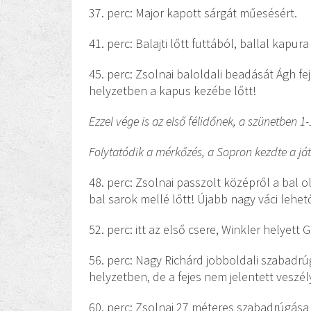
37. perc: Major kapott sárgát műesésért.
41. perc: Balajti lőtt futtából, ballal kapu
45. perc: Zsolnai baloldali beadását Ágh fej
helyzetben a kapus kezébe lőtt!
Ezzel vége is az első félidőnek, a szünetben 1-1
Folytatódik a mérkőzés, a Sopron kezdte a ját
48. perc: Zsolnai passzolt középről a bal o
bal sarok mellé lőtt! Újabb nagy váci lehet
52. perc: itt az első csere, Winkler helyett
56. perc: Nagy Richárd jobboldali szabadr
helyzetben, de a fejes nem jelentett veszél
60. perc: Zsolnai 27 méteres szabadrúgása 