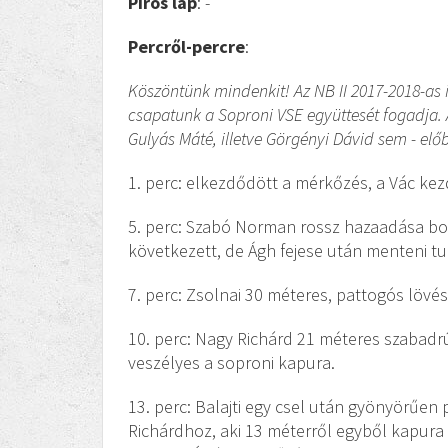
Piros lap
: -
Percről-percre
:
Köszöntünk mindenkit! Az NB II 2017-2018-as i
csapatunk a Soproni VSE együttesét fogadja. A
Gulyás Máté, illetve Görgényi Dávid sem - előb
1. perc: elkezdődött a mérkőzés, a Vác kez
5. perc: Szabó Norman rossz hazaadása bor
következett, de Ágh fejese után menteni t
7. perc: Zsolnai 30 méteres, pattogós löv
10. perc: Nagy Richárd 21 méteres szabadr
veszélyes a soproni kapura.
13. perc: Balajti egy csel után gyönyörűen
Richárdhoz, aki 13 méterről egyből kapura l