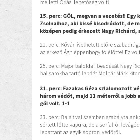
mellett! Óriási lehetőség volt!
15. perc: GÓL, megvan a vezetés!! Egy ko
Zsolnaihoz, aki kissé kisodródott, de m
középen pedig érkezett Nagy Richárd, 
21. perc: Kővári ívelhetett előre szabadrúgá
az érkező Ágh éppenhogy fölélőtte! Ez volt
25. perc: Major baloldali beadását Nagy Ric
bal sarokba tartó labdát Molnár Márk kiten
31. perc: Fazakas Géza szlalomozott vég
három védőt, majd 11 méterről a jobb al
gól volt. 1-1
33. perc: Balajtival szemben szabálytalank
sértett lőtte kapura, de a sorfalról levágó
lepattant az egyik soproni védőről.