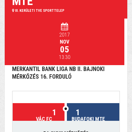
MTE
III. KERÜLETI TVE SPORTTELEP
2017
NOV
05
13:30
MERKANTIL BANK LIGA NB II. BAJNOKI
MÉRKŐZÉS 16. FORDULÓ
1
1
VÁC FC
BUDAFOKI MTE