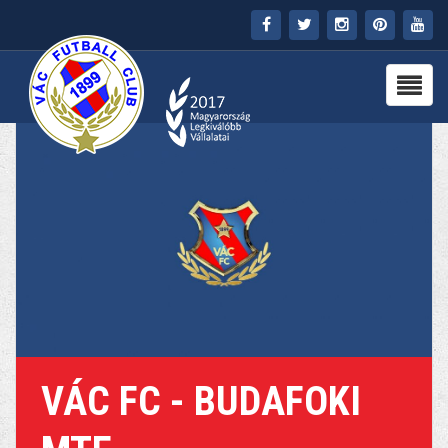
FŐOLDAL
KLUB
HÍREK
STADION
PARTNEREK
SAJTÓ
MÉDIA
VÁC FC - BUDAFOKI