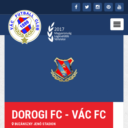
FŐOLDAL
KLUB
HÍREK
STADION
PARTNEREK
SAJTÓ
MÉDIA
DOROGI FC - VÁC FC
BUZÁNSZKY JENŐ STADION