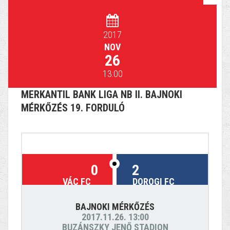
2017
NOV
26
13:00
MERKANTIL BANK LIGA NB II. BAJNOKI
MÉRKŐZÉS 19. FORDULÓ
0
2
VÁC FC
DOROGI FC
BAJNOKI MÉRKŐZÉS
2017.11.26. 13:00
BUZÁNSZKY JENŐ STADION