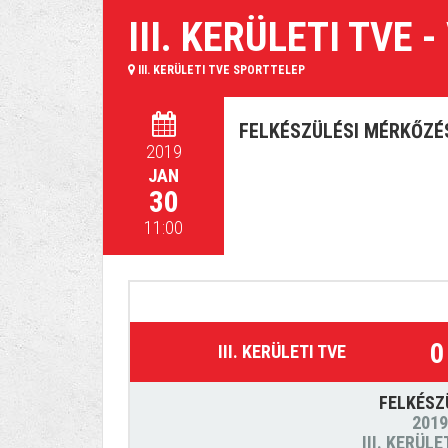
III. KERÜLETI TVE 
III. KERÜLETI TVE SPORTTELEP
FELKÉSZÜLÉSI MÉRKŐZÉ
2019
JAN
30
11:00
0
III. KERÜLETI TVE
FELKÉSZ
2019
III. KERÜL