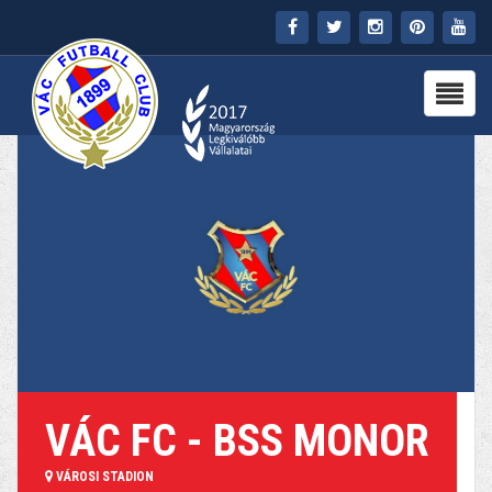
FŐOLDAL
KLUB
HÍREK
STADION
PARTNEREK
SAJTÓ
MÉDIA
VÁC FC - BSS MONOR
VÁROSI STADION