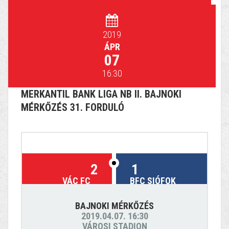
2019
ÁPR
07
16:30
MERKANTIL BANK LIGA NB II. BAJNOKI
MÉRKŐZÉS 31. FORDULÓ
2
1
VÁC FC
BFC SIÓFOK
BAJNOKI MÉRKŐZÉS
2019.04.07. 16:30
VÁROSI STADION