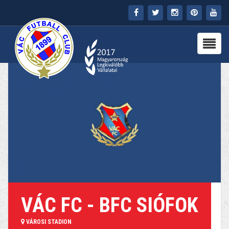
FŐOLDAL
KLUB
HÍREK
STADION
PARTNEREK
SAJTÓ
MÉDIA
VÁC FC - BFC SIÓFOK
VÁROSI STADION