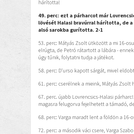
hárította!
49. perc: ezt a párharcot már Lovrencsi
lövését Halasi bravúrral hárította, de 
alsó sarokba gurította. 2-1
53. perc: Mátyás Zsolt ütközött a mi 16-o
elrúgta, de Petró rátartott a lábára - enn
úgy tűnik, folytatni tudja a játékot.
58. perc: D'urso kapott sárgát, mivel eldo
61. perc: cserélnek a mieink, Mátyás Zsolt h
67. perc. újabb Lovrencsics-Halasi párhar
magasra felugorva fejelhetett a támadó, de 
68. perc: Varga maradt lent a földön a 16-os
72. perc: a második váci csere, Varga Szabo