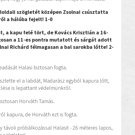
aloldali szögletét középen Zsolnai csúsztatta
l a hálóba fejelt! 1-0
, a kapu felé tört, de Kovács Krisztián a 16-
ogosan a 11-es pontra mutatott és sárgát adott
nai Richárd félmagasan a bal sarokba lőtte! 2-
eadását Halasi biztosan fogta.
ztette el a labdát, Madarász egyből kapura lőtt,
tlése is lepattant védelmünkről.
 biztosan Horváth Tamás.
ről kapura, de Horváth ezt is fogta.
y távoli próbálkozással Halasit - 26 méteres lapos,
a szögletre!