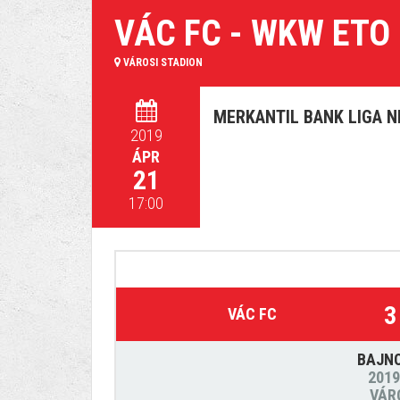
VÁC FC - WKW ETO
VÁROSI STADION
MERKANTIL BANK LIGA NB
2019
ÁPR
21
17:00
3
VÁC FC
BAJN
2019
VÁR