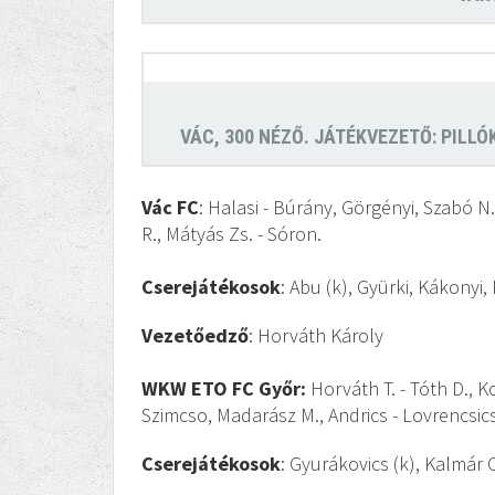
VÁC, 300
NÉZŐ.
JÁTÉKVEZETŐ
: PILL
Vác FC
: Halasi - Búrány, Görgényi, Szabó N.
R., Mátyás Zs. - Sóron.
Cserejátékosok
: Abu (k), Gyürki, Kákonyi,
Vezetőedző
: Horváth Károly
WKW ETO FC Győr:
Horváth T. - Tóth D., K
Szimcso, Madarász M., Andrics - Lovrencsic
Cserejátékosok
: Gyurákovics (k), Kalmár 