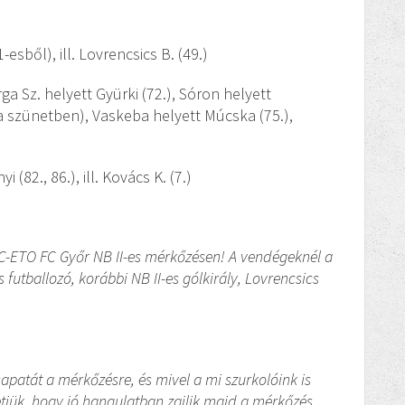
11-esből), ill. Lovrencsics B. (49.)
rga Sz. helyett Gyürki (72.), Sóron helyett
 (a szünetben), Vaskeba helyett Múcska (75.),
 (82., 86.), ill. Kovács K. (7.)
FC-ETO FC Győr NB II-es mérkőzésen! A vendégeknél a
futballozó, korábbi NB II-es gólkirály, Lovrencsics
csapatát a mérkőzésre, és mivel a mi szurkolóink is
tjük, hogy jó hangulatban zajlik majd a mérkőzés.