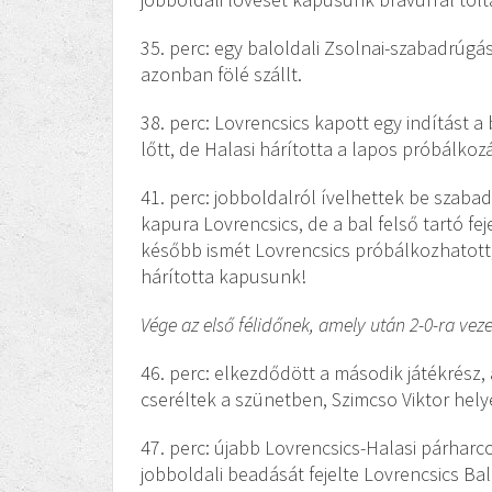
35. perc: egy baloldali Zsolnai-szabadrúgás
azonban fölé szállt.
38. perc: Lovrencsics kapott egy indítást a
lőtt, de Halasi hárította a lapos próbálkozá
41. perc: jobboldalról ívelhettek be szabad
kapura Lovrencsics, de a bal felső tartó fe
később ismét Lovrencsics próbálkozhatott, 
hárította kapusunk!
Vége az első félidőnek, amely után 2-0-ra veze
46. perc: elkezdődött a második játékrész, a
cseréltek a szünetben, Szimcso Viktor hely
47. perc: újabb Lovrencsics-Halasi párharco
jobboldali beadását fejelte Lovrencsics Bal