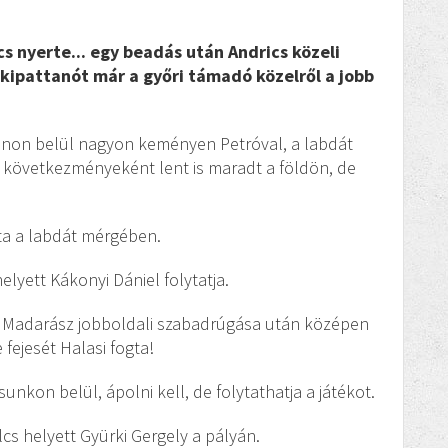
cs nyerte... egy beadás után
Andrics közeli
a kipattanót már a győri támadó közelről a jobb
sunon belül nagyon keményen Petróval, a labdát
ek következményeként lent is maradt a földön, de
bta a labdát mérgében.
elyett Kákonyi Dániel folytatja.
c! Madarász jobboldali szabadrúgása után középen
fejesét Halasi fogta!
unkon belül, ápolni kell, de folytathatja a játékot.
lcs helyett Gyürki Gergely a pályán.