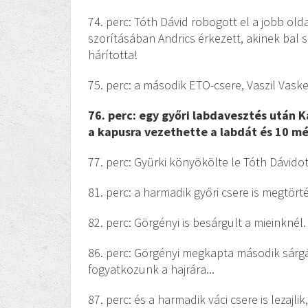
74. perc: Tóth Dávid robogott el a jobb o
szorításában Andrics érkezett, akinek bal 
hárította!
75. perc: a második ETO-csere, Vaszil Vaske
76. perc: egy győri labdavesztés után K
a kapusra vezethett
e a labdát és 10 mé
77. perc: Gyürki könyökölte le Tóth Dávidot
81. perc: a harmadik győri csere is megtört
82. perc: Görgényi is besárgult a mieinknél.
86. perc: Görgényi megkapta második sárgájá
fogyatkozunk a hajrára...
87. perc: és a harmadik váci csere is lezajl