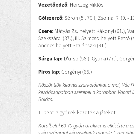
Vezetőedző
: Herczeg Miklós
Gólszerző
: Sóron (5., 76.), Zsolnai R. (9. - 
Csere
: Mátyás Zs. helyett Kákonyi (61.), Va
Szekszárdi (87.), ill. Szimcso helyett Petró
Andrics helyett Szalánszki (81.)
Sárga lap:
D'urso (56.), Gyürki (77.), Görgényi
Piros lap
: Görgényi (86.)
Köszöntjük kedves szurkolóinkat a mai, Vác 
kezdőcsapatban szerepel a korábban Vácott is 
Balázs.
1. perc: a győriek kezdték a játékot.
Körülbelül 60-70 győri drukker is elkísérte a 
szép számmal képviseltetik magukat, remélhe