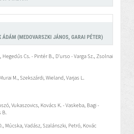
ÓK ÁDÁM (MEDOVARSZKI JÁNOS, GARAI PÉTER)
, Hegedűs Cs. - Pintér B., D'urso - Varga Sz., Zsolnai
 Murai M., Szekszárdi, Wieland, Varjas L.
oszó, Vukaszovics, Kovács K. - Vaskeba, Bagi -
s B.
O., Múcska, Vadász, Szalánszki, Petró, Kovác