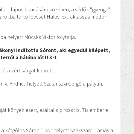
ldalon, lapos beadására középen, a védők "gyenge"
sarokba tartó lövését Halasi extraklasszis módon
ba helyett Múcska Viktor folytatja.
ákonyi indította Sóront, aki egyedül kilépett,
terről a hálóba lőtt! 3-1
, és ezért sárgát kapott.
énik, Andrics helyett Szalánszki Gergő a pályán.
t könyéklésért, ezáltal a pirosat is. Tíz emberre
ik, a kétgólos Sóron Tibor helyett Szekszárdi Tamás a