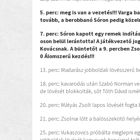
5. perc: meg is van a vezetés!!! Varga b
tovább, a berobbanó Sóron pedig közelrő
7. perc: Sóron kapott egy remek indítást
oson belül lerántotta! A játékvezető j
Kovácsnak. A büntetőt a 9. percben Zsol
0 Álomszerű kezdés!!!
13. perc: Madarász jobboldali lövésszerű b
18. perc: kavarodás után Szabó Norman ves
de lövését blokkolták, sőt Tóth Dávid ismé
20. perc: Mátyás Zsolt lapos lövését fogta
21. perc: Zsolnai lőtt a balösszekötő helyé
25. perc: Vukaszovics próbálta meglepni eg
jobboldali lövését kapusunk bravúrral tolt