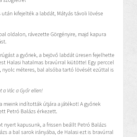
 után kifejelték a labdát, Mátyás távoli lövése
 bal oldalon, rávezette Görgényire, majd kapura
st.
rúgást a győriek, a bejövő labdát üresen fejelhette
jest Halasi hatalmas bravúrral kiütötte! Egy perccel
nyolc méteres, bal alsóba tartó lövését ezúttal is
t a Vác a Győr ellen!
 mieink indították útjára a játékot! A győriek
ett Petró Balázs érkezett.
t nyert kapusunk, a frissen beállt Petró Balázs
ázs a bal sarok irányába, de Halasi ezt is bravúrral