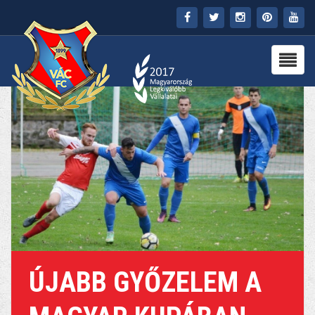
FŐOLDAL
KLUB
HÍREK
STADION
PARTNEREK
SAJTÓ
MÉDIA
ÚJABB GYŐZELEM A