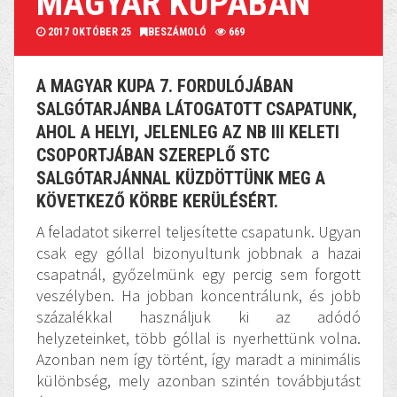
MAGYAR KUPÁBAN
2017 OKTÓBER 25
BESZÁMOLÓ
669
A MAGYAR KUPA 7. FORDULÓJÁBAN
SALGÓTARJÁNBA LÁTOGATOTT CSAPATUNK,
AHOL A HELYI, JELENLEG AZ NB III KELETI
CSOPORTJÁBAN SZEREPLŐ STC
SALGÓTARJÁNNAL KÜZDÖTTÜNK MEG A
KÖVETKEZŐ KÖRBE KERÜLÉSÉRT.
A feladatot sikerrel teljesítette csapatunk. Ugyan
csak egy góllal bizonyultunk jobbnak a hazai
csapatnál, győzelmünk egy percig sem forgott
veszélyben. Ha jobban koncentrálunk, és jobb
százalékkal használjuk ki az adódó
helyzeteinket, több góllal is nyerhettünk volna.
Azonban nem így történt, így maradt a minimális
különbség, mely azonban szintén továbbjutást