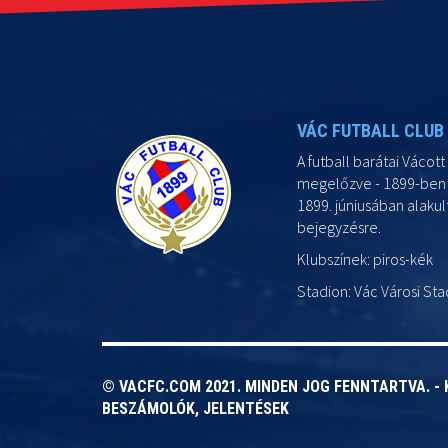
VÁC FUTBALL CLUB
A futball barátai Vácott 
megelőzve - 1899-ben h
1899. júniusában alaku
bejegyzésre.
Klubszínek: piros-kék
Stadion: Vác Városi Sta
© VACFC.COM 2021. MINDEN JOG FENNTARTVA. -
BESZÁMOLÓK, JELENTÉSEK