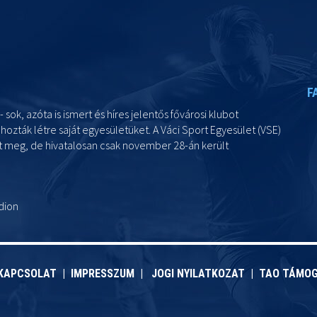
F
- sok, azóta is ismert és híres jelentős fővárosi klubot
ozták létre saját egyesületüket. A Váci Sport Egyesület (VSE)
lt meg, de hivatalosan csak november 28-án került
dion
KAPCSOLAT
|
IMPRESSZUM
|
JOGI NYILATKOZAT
|
TAO TÁMO