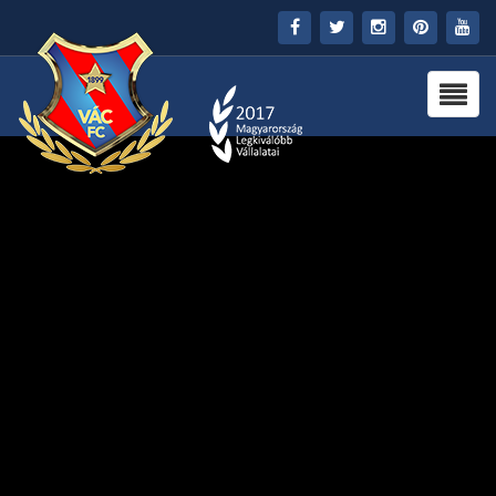
FŐOLDAL
KLUB
HÍREK
STADION
PARTNEREK
SAJTÓ
MÉDIA