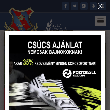
FŐOLDAL
CSAPAT
HÍREK
STADION
PARTNEREK
SAJTÓ
MÉDIA
U 14