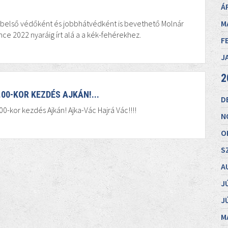
Á
A belső védőként és jobbhátvédként is bevethető Molnár
M
ce 2022 nyaráig írt alá a a kék-fehérekhez.
F
J
2
.00-KOR KEZDÉS AJKÁN!...
D
00-kor kezdés Ajkán! Ajka-Vác Hajrá Vác!!!!
N
O
S
A
J
J
M