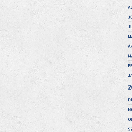
A
J
J
M
Á
M
F
J
2
D
N
O
S