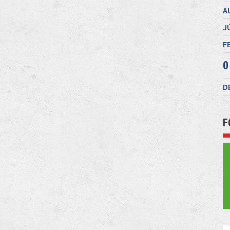
A
J
F
0
D
F