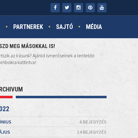
N
PARTNEREK
SAJTÓ
MÉDIA
SZD MEG MÁSOKKAL IS!
tszik az írásunk? Ajánld ismerőseinek a lentebbi
mbokra kattintva!
RCHIVUM
022
ÚNIUS
6 BEJEGYZÉS
ÁJUS
14 BEJEGYZÉS