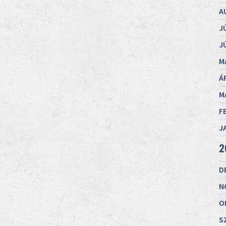
A
J
J
M
Á
M
F
J
2
D
N
O
S