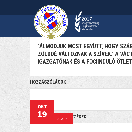
"ÁLMODJUK MOST E
2016 OKTÓBER 19
SOCIAL
1187
"ÁLMODJUK MOST EGYÜTT, HOGY SZÁR
ZÖLDDÉ VÁLTOZNAK A SZÍVEK." A VÁ
IGAZGATÓNAK ÉS A FOCIINDULÓ ÖTLE
HOZZÁSZÓLÁSOK
OKT
19
KAPCSOLÓDÓ BEJEGYZÉSEK
Social