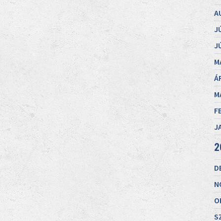
A
J
J
M
Á
M
F
J
2
D
N
O
S