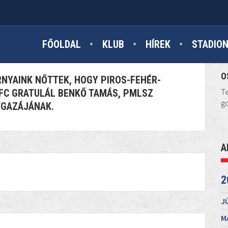
GYÜTT,...
FŐOLDAL
KLUB
HÍREK
STADIO
O
NYAINK NŐTTEK, HOGY PIROS-FEHÉR-
Te
C FC GRATULÁL BENKŐ TAMÁS, PMLSZ
go
TGAZÁJÁNAK.
A
2
J
M