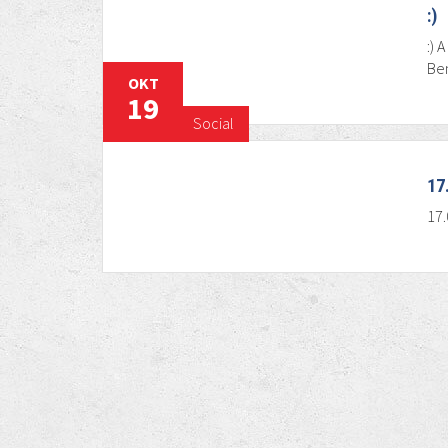
:)
:) 
Ben
OKT
19
Social
17
17.