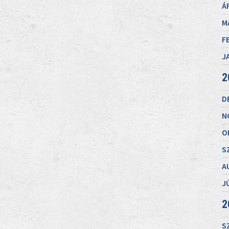
Á
M
F
J
2
D
N
O
S
A
J
2
S