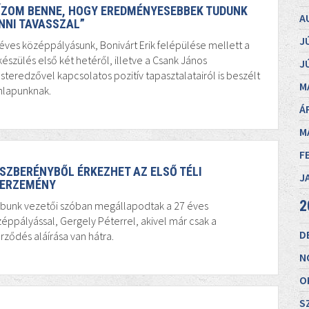
ÍZOM BENNE, HOGY EREDMÉNYESEBBEK TUDUNK
A
NNI TAVASSZAL”
J
éves középpályásunk, Bonivárt Erik felépülése mellett a
készülés első két hetéről, illetve a Csank János
J
teredzővel kapcsolatos pozitív tapasztalatairól is beszélt
M
nlapunknak.
Á
M
F
SZBERÉNYBŐL ÉRKEZHET AZ ELSŐ TÉLI
J
ERZEMÉNY
2
ubunk vezetői szóban megállapodtak a 27 éves
éppályással, Gergely Péterrel, akivel már csak a
D
rződés aláírása van hátra.
N
O
S