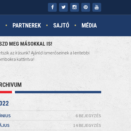
N
PARTNEREK
SAJTÓ
MÉDIA
SZD MEG MÁSOKKAL IS!
tszik az írásunk? Ajánld ismerőseinek a lentebbi
mbokra kattintva!
RCHIVUM
022
ÚNIUS
6 BEJEGYZÉS
ÁJUS
14 BEJEGYZÉS