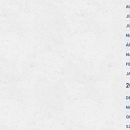
A
J
J
M
Á
M
F
J
2
D
N
O
S