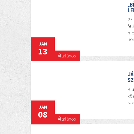
„B
LE
27 
fel
mes
ho
JAN
13
Általános
JÁ
SZ
Kl
köz
sze
JAN
08
Általános