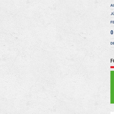
A
J
F
0
D
F