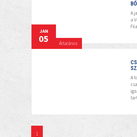
BŐ
A j
a V
Fil
JAN
05
Általános
CS
SZ
A t
cs
iga
tar
1