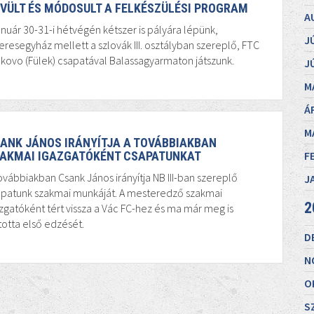
VÜLT ÉS MÓDOSULT A FELKÉSZÜLÉSI PROGRAM
A
anuár 30-31-i hétvégén kétszer is pályára lépünk,
J
eresegyház mellett a szlovák III. osztályban szereplő, FTC
akovo (Fülek) csapatával Balassagyarmaton játszunk.
J
M
Á
M
ANK JÁNOS IRÁNYÍTJA A TOVÁBBIAKBAN
F
AKMAI IGAZGATÓKÉNT CSAPATUNKAT
ovábbiakban Csank János irányítja NB III-ban szereplő
J
apatunk szakmai munkáját. A mesteredző szakmai
2
zgatóként tért vissza a Vác FC-hez és ma már meg is
totta első edzését.
D
N
O
S