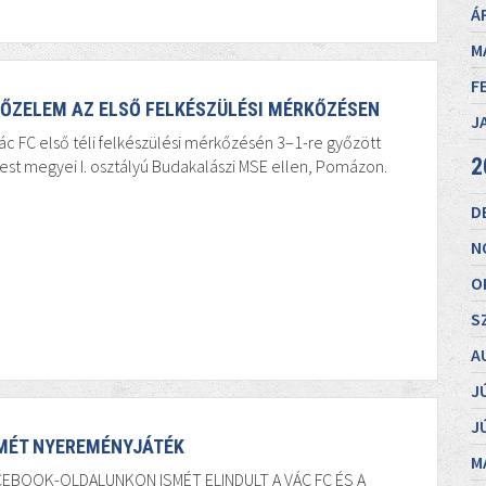
Á
M
F
ŐZELEM AZ ELSŐ FELKÉSZÜLÉSI MÉRKŐZÉSEN
J
ác FC első téli felkészülési mérkőzésén 3–1-re győzött
2
est megyei I. osztályú Budakalászi MSE ellen, Pomázon.
D
N
O
S
A
J
J
MÉT NYEREMÉNYJÁTÉK
M
CEBOOK-OLDALUNKON ISMÉT ELINDULT A VÁC FC ÉS A