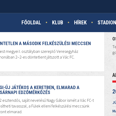
FŐOLDAL
KLUB
HÍREK
STADIO
O
NTETLEN A MÁSODIK FELKÉSZÜLÉSI MECCSEN
Te
est megyei I. osztályban szereplő Veresegyház
go
honában 2–2-es döntetlent játszott a Vác FC.
A
GI-ÚJ JÁTÉKOS A KERETBEN, ELMARAD A
2
SÁRNAPI EDZŐMÉRKŐZÉS
2 esztendős, saját nevelésű Nagy Gábor ismét a Vác FC-t
J
sítheti tavasszal, a Fülek elleni felkészülési meccsünk
M
zont elmarad.