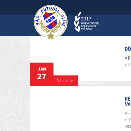
JAN
30
Általános
DÖ
A P
ott
JAN
27
Általános
RÉ
VA
A 2
erő
vis