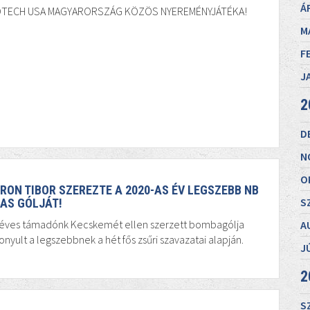
Á
OTECH USA MAGYARORSZÁG KÖZÖS NYEREMÉNYJÁTÉKA!
M
F
J
2
D
N
O
RON TIBOR SZEREZTE A 2020-AS ÉV LEGSZEBB NB
S
I-AS GÓLJÁT!
 éves támadónk Kecskemét ellen szerzett bombagólja
A
onyult a legszebbnek a hét fős zsűri szavazatai alapján.
J
2
S