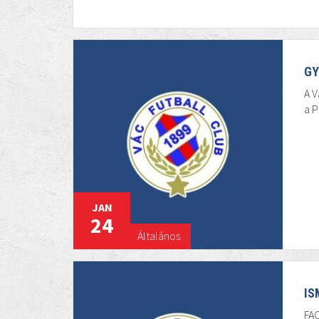
GY
A V
a P
JAN
24
Általános
IS
FA