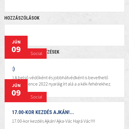
HOZZÁSZÓLÁSOK
JÚN
09
KAPCSOLÓDÓ BEJEGYZÉSEK
Social
:)
:) A belső védőként és jobbhátvédként is bevethető
Molnár Bence 2022 nyaráig írt alá a a kék-fehérekhez.
JÚN
09
Social
17.00-KOR KEZDÉS AJKÁN!...
17.00-kor kezdés Ajkán! Ajka-Vác Hajrá Vác!!!!