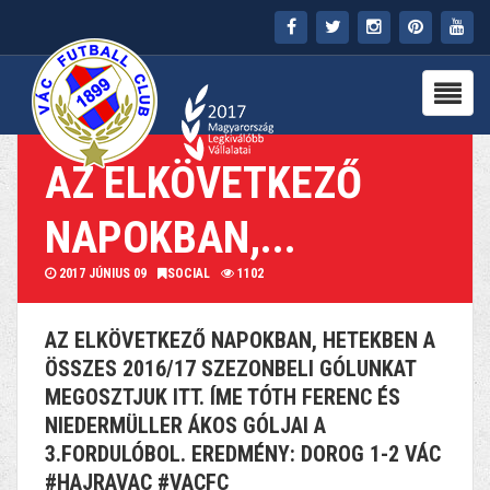
FŐOLDAL
KLUB
AZ ELKÖVETKEZŐ
HÍREK
NAPOKBAN,...
STADION
2017 JÚNIUS 09
SOCIAL
1102
PARTNEREK
AZ ELKÖVETKEZŐ NAPOKBAN, HETEKBEN A
SAJTÓ
ÖSSZES 2016/17 SZEZONBELI GÓLUNKAT
MEGOSZTJUK ITT. ÍME TÓTH FERENC ÉS
MÉDIA
NIEDERMÜLLER ÁKOS GÓLJAI A
3.FORDULÓBOL. EREDMÉNY: DOROG 1-2 VÁC
#HAJRAVAC #VACFC