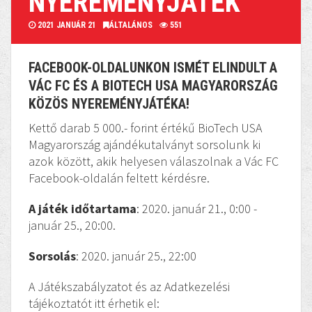
NYEREMÉNYJÁTÉK
2021 JANUÁR 21
ÁLTALÁNOS
551
FACEBOOK-OLDALUNKON ISMÉT ELINDULT A
VÁC FC ÉS A BIOTECH USA MAGYARORSZÁG
KÖZÖS NYEREMÉNYJÁTÉKA!
Kettő darab 5 000.- forint értékű BioTech USA
Magyarország ajándékutalványt sorsolunk ki
azok között, akik helyesen válaszolnak a Vác FC
Facebook-oldalán feltett kérdésre.
A játék időtartama
: 2020. január 21., 0:00 -
január 25., 20:00.
Sorsolás
: 2020. január 25., 22:00
A Játékszabályzatot és az Adatkezelési
tájékoztatót itt érhetik el: