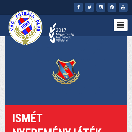
FŐOLDAL
KLUB
HÍREK
STADION
PARTNEREK
SAJTÓ
MÉDIA
ISMÉT