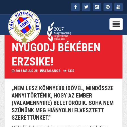
FŐOLDAL
KLUB
NYUGODJ BÉKÉBEN
HÍREK
ERZSIKE!
STADION
2018 MÁJUS 28
ÁLTALÁNOS
1337
PARTNEREK
„NEM LESZ KÖNNYEBB IDŐVEL, MINDÖSSZE
SAJTÓ
ANNYI TÖRTÉNIK, HOGY AZ EMBER
(VALAMENNYIRE) BELETÖRŐDIK. SOHA NEM
MÉDIA
SZŰNÜNK MEG HIÁNYOLNI ELVESZTETT
SZERETTÜNKET.”