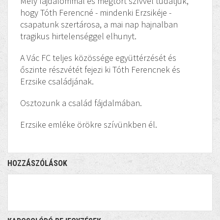
Mély fájdalommal és megtört szívvel tudatjuk,
hogy Tóth Ferencné - mindenki Erzsikéje -
csapatunk szertárosa, a mai nap hajnalban
tragikus hirtelenséggel elhunyt.
A Vác FC teljes közössége együttérzését és
őszinte részvétét fejezi ki Tóth Ferencnek és
Erzsike családjának.
Osztozunk a család fájdalmában.
Erzsike emléke örökre szívünkben él.
HOZZÁSZÓLÁSOK