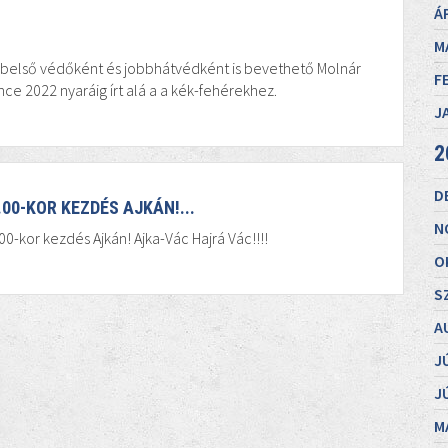
Á
M
A belső védőként és jobbhátvédként is bevethető Molnár
F
ce 2022 nyaráig írt alá a a kék-fehérekhez.
J
2
D
.00-KOR KEZDÉS AJKÁN!...
N
00-kor kezdés Ajkán! Ajka-Vác Hajrá Vác!!!!
O
S
A
J
J
M