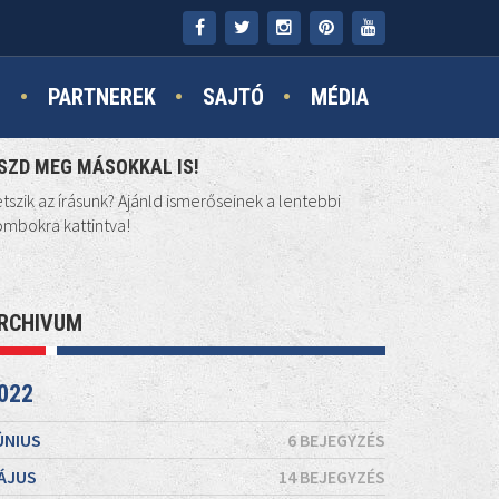
N
PARTNEREK
SAJTÓ
MÉDIA
SZD MEG MÁSOKKAL IS!
tszik az írásunk? Ajánld ismerőseinek a lentebbi
mbokra kattintva!
RCHIVUM
022
ÚNIUS
6 BEJEGYZÉS
ÁJUS
14 BEJEGYZÉS