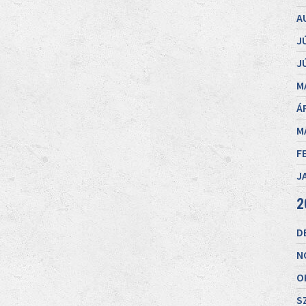
A
J
J
M
Á
M
F
J
2
D
N
O
S