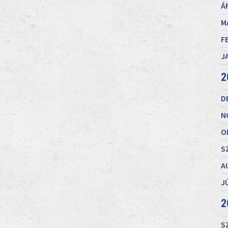
Á
M
F
J
2
D
N
O
S
A
J
2
S