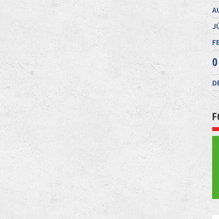
A
J
F
0
D
F