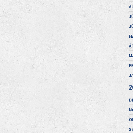
A
J
J
M
Á
M
F
J
2
D
N
O
S