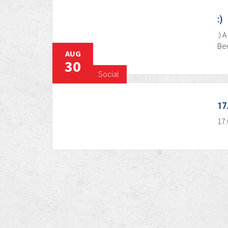
:)
:) 
Ben
AUG
30
Social
17
17.