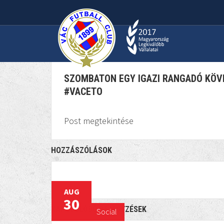
SZOMBATON EGY IGA
2017 AUGUSZTUS 30
SOCIAL
987
SZOMBATON EGY IGAZI RANGADÓ KÖVE
#VACETO
Post megtekintése
HOZZÁSZÓLÁSOK
AUG
30
KAPCSOLÓDÓ BEJEGYZÉSEK
Social