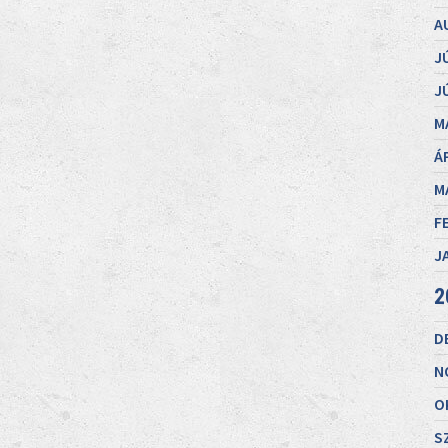
A
J
J
M
Á
M
F
J
2
D
N
O
S