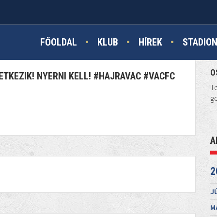
ZI...
FŐOLDAL
KLUB
HÍREK
STADIO
O
TKEZIK! NYERNI KELL! #HAJRAVAC #VACFC
Te
go
A
2
J
M