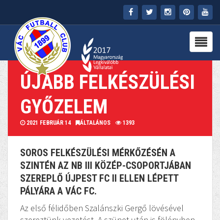
FŐOLDAL
KLUB
ÚJABB FELKÉSZÜLÉSI
HÍREK
GYŐZELEM
STADION
2021 FEBRUÁR 14
ÁLTALÁNOS
1393
PARTNEREK
SOROS FELKÉSZÜLÉSI MÉRKŐZÉSÉN A
SAJTÓ
SZINTÉN AZ NB III KÖZÉP-CSOPORTJÁBAN
SZEREPLŐ ÚJPEST FC II ELLEN LÉPETT
MÉDIA
PÁLYÁRA A VÁC FC.
Az első félidőben Szalánszki Gergő lövésével
szereztünk vezetést. A szünet után is fölényben