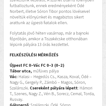
futballoztunk, ennek eredményeként Ódé
Norbert, illetve Sóron Tibor pontos lövéseivel
növeltük előnyünket és magabiztos sikert
arattunk az újpesti fiatalok ellen.
Folytatás jövő héten vasárnap, már a bajnoki
főpróbán, amikor a Tiszakécske otthonában
lépünk pályára 13 órás kezdettel.
FELKÉSZÜLÉSI MÉRKŐZÉS
Újpest FC II–Vác FC 0–3 (0–2)
Tábor utca,
műfüves pálya
Vác:
Halasi – Hegedűs Cs., Kasza, Koval, Ódé –
Nagy G., Gergely P., Zámbó – Magos, Sóron,
Szalánszki.
Csereként pályára lépett
: Hámori
T., Szenes, Nagy Z., Vén B., Sorecz, Cemal, Torda,
Rusvay.
Gólszerző
: Szalánszki, Ódé, Sóron