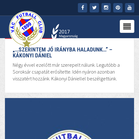
FŐOLDAL
SZEPT
06
KLUB
Általános
HÍREK
„…SZERINTEM JÓ IRÁNYBA HALADUNK…” –
KÁKONYI DÁNIEL
STADION
Négy évvel ezelőtt már szerepelt nálunk. Legutóbb a
Soroksár csapatát erősítette. Idén nyáron azonban
visszatért hozzánk. Kákonyi Dániellel beszélgettünk.
PARTNEREK
SAJTÓ
MÉDIA