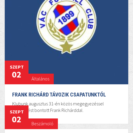
SZEPT
02
Általános
FRANK RICHÁRD TÁVOZIK CSAPATUNKTÓL
Klubunk augusztus 31-én közös megegyezéssel
szerződést bontott Frank Richárddal.
SZEPT
02
Beszámoló