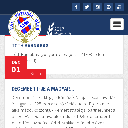
FŐOLDAL
DEC
02
KLUB
Social
HÍREK
TÓTH BARNABÁS...
Tóth Barnabás gyönyörű fejes gólja a ZTE FC ellen!
STADION
(forrás: instat)
DEC
01
Social
PARTNEREK
DECEMBER 1-JE A MAGYAR...
SAJTÓ
December 1-je a Magyar Rádiózás Napja – ekkor avatták
MÉDIA
fel ugyanis 1925-ben az első rádióstúdiót. E jeles nap
alkalmából köszöntjük kiemelt stratégiai partnerünket a
Sláger FM-t! Bár a hivatalos indulás 1925. december 1-
én történt, az adáskísérletek akkor már több éves