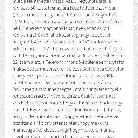
múltra tekinthettek vissza. Az LGT együttes által a
rádiózás 50. születésnapjára készített zeneszámban
(„Szól a rádió”) megénekelt Marcal János segédtiszt
1923-ban, a kísérleti adásokban vett részt. Zenekíséret
nélkül énekelt magyar nótákat, melyet az akkori
rádióamatőrökből álló közönség nagy tetszéssel
hallgatott. Az első hírszóró adó – a 250 wattos csepeli
adó stúdiója – 1924-ben egy rozzant bútorszállító kocsi
volt. 1925 nyarától azonban már a Budapest, Rákóczi út
22. szám alatt, a Telefonhírmondó épületében folytatta
működését a műsorszóró rádiózás. A stúdiót a Csepelen
elhelyezett postai leadóállomással külön vezeték
kötötte össze. 1925. december 1-jén este 8 órakor
indult meg avatóünnepséggel, majd hangversennyel a
rendszeres rádiós műsorsugárzás. Csukás István: Azt
kérdezte a rádióriporter, hogy el tudná-e mondani egy
bánatát. Egyet igen! – feleltem könnyedén. – Talán az,
hogy… Nem, inkább az… Vagy esetleg… Vörösödve
izzadtam; a rádióriporter szintén, hogy mekkora
marhaságot kérdezett, vagy hogy mekkora marhát
fogott ki! Csak a magnó járt türelmesen, zümmögve