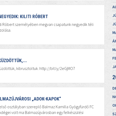
A
J
NEGYEDIK: KILITI RÓBERT
J
iti Róbert személyében megvan csapatunk negyedik téli
zolása.
M
Á
M
F
KÜZDÖTTÜK,...
J
üzdöttük, kibrusztoltuk. http://bit.ly/2eGjMO7
2
D
N
LMAZÚJVÁROSI „ADOK-KAPOK”
O
első osztályban szereplő Balmaz Kamilla Gyógyfürdő FC
dégei volt ma Balmazújvárosban egy felkészülési
S