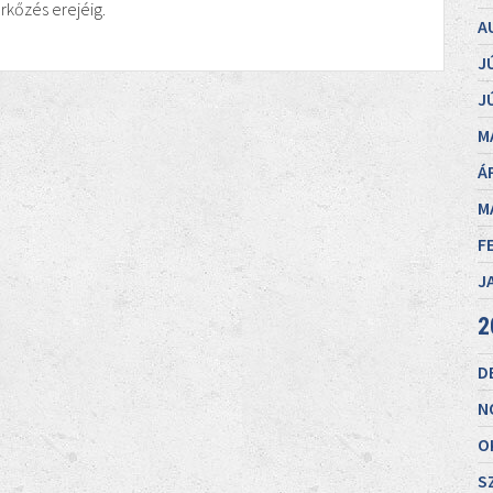
kőzés erejéig.
A
J
J
M
Á
M
F
J
2
D
N
O
S