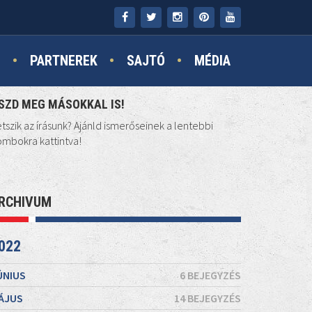
N
PARTNEREK
SAJTÓ
MÉDIA
SZD MEG MÁSOKKAL IS!
tszik az írásunk? Ajánld ismerőseinek a lentebbi
mbokra kattintva!
RCHIVUM
022
ÚNIUS
6 BEJEGYZÉS
ÁJUS
14 BEJEGYZÉS