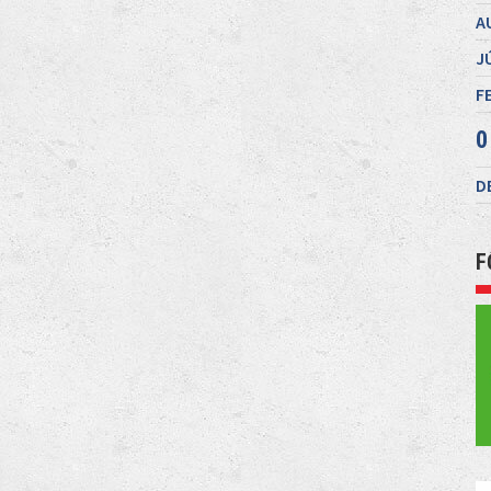
A
J
F
0
D
F