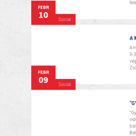
fel
FEBR
10
Social
A 
A 
0-3
vég
Zso
FEBR
09
Social
"G
"Gy
vid
bal
Bal