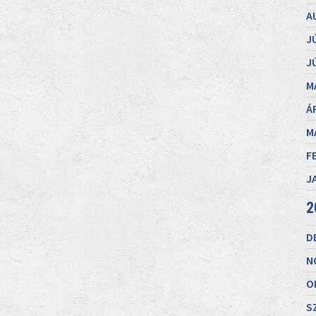
A
J
J
M
Á
M
F
J
2
D
N
O
S