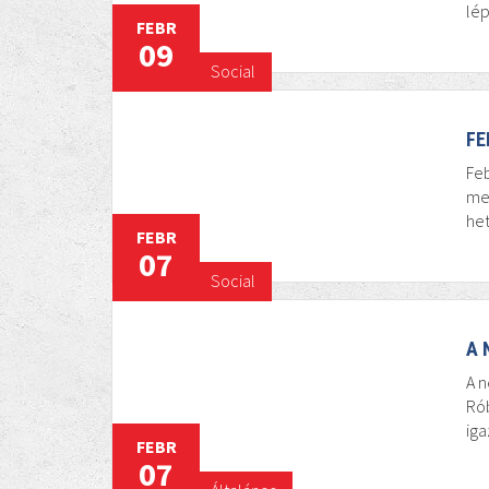
lép
FEBR
09
Social
FE
Feb
mec
het
FEBR
07
Social
A 
A n
Ró
iga
FEBR
07