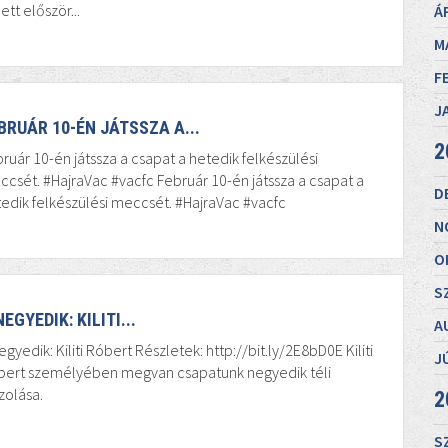
ett először...
Á
M
F
J
BRUÁR 10-ÉN JÁTSSZA A...
2
ruár 10-én játssza a csapat a hetedik felkészülési
csét. #HajraVac #vacfc Február 10-én játssza a csapat a
D
edik felkészülési meccsét. #HajraVac #vacfc
N
O
S
NEGYEDIK: KILITI...
A
egyedik: Kiliti Róbert Részletek: http://bit.ly/2E8bD0E Kiliti
J
bert személyében megvan csapatunk negyedik téli
zolása.
2
S