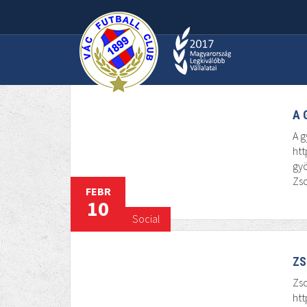
FEBR
10
Social
A 
A g
htt
gyö
Zso
FEBR
10
Social
ZS
Zs
htt