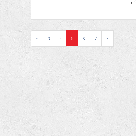
mér
5
<
3
4
6
7
>