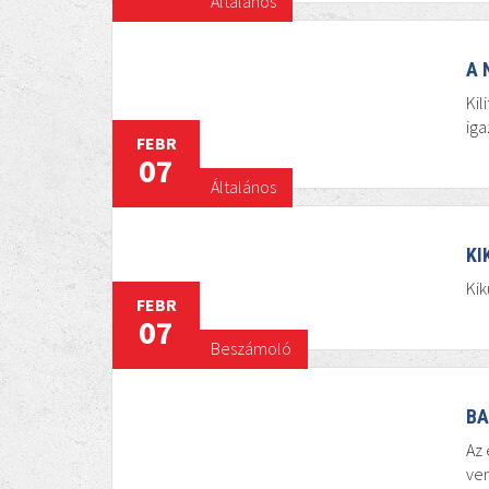
Általános
A 
Kil
iga
FEBR
07
Általános
KI
Kik
FEBR
07
Beszámoló
BA
Az 
ven