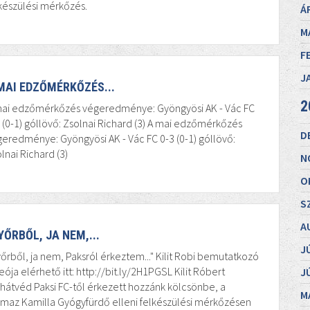
készülési mérkőzés.
Á
M
F
J
MAI EDZŐMÉRKŐZÉS...
2
mai edzőmérkőzés végeredménye: Gyöngyösi AK - Vác FC
 (0-1) góllövő: Zsolnai Richard (3) A mai edzőmérkőzés
D
eredménye: Gyöngyösi AK - Vác FC 0-3 (0-1) góllövő:
lnai Richard (3)
N
O
S
A
YŐRBŐL, JA NEM,...
J
őrből, ja nem, Paksról érkeztem..." Kilit Robi bemutatkozó
eója elérhető itt: http://bit.ly/2H1PGSL Kilit Róbert
J
hátvéd Paksi FC-től érkezett hozzánk kölcsönbe, a
M
maz Kamilla Gyógyfürdő elleni felkészülési mérkőzésen