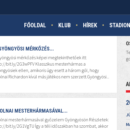
FŐOLDAL
KLUB
HÍREK
STADIO
O
GYÖNGYÖSI MÉRKŐZÉS...
Te
yöngyösi mérkőzés képei megtekinthetőek itt:
go
p://bit.ly/2G3wPFV Klasszikus mesterhármas a
ngyösiek ellen, amikoris úgy esett a három gól, hogy
lnai Richardon kívül más játékos nem szerzett.Gyöngyösi...
A
2
OLNAI MESTERHÁRMASÁVAL...
J
olnai mesterhármasával győzelem Gyöngyösön Részletek:
M
p://bit.ly/2G1VgTU Így a téli időszakban ha szombat, akkor