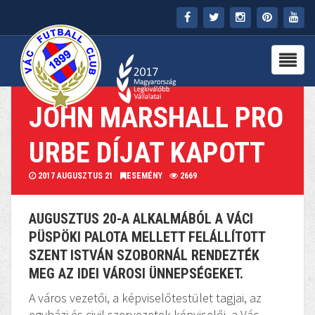
FŐOLDAL
KLUB
JOHN MARSHALL PRO
HÍREK
URBE DÍJAT KAPOTT
STADION
2017 AUGUSZTUS 21
ESEMÉNY
2669
PARTNEREK
AUGUSZTUS 20-A ALKALMÁBÓL A VÁCI
SAJTÓ
PÜSPÖKI PALOTA MELLETT FELÁLLÍTOTT
SZENT ISTVÁN SZOBORNÁL RENDEZTÉK
MÉDIA
MEG AZ IDEI VÁROSI ÜNNEPSÉGEKET.
A város vezetői, a képviselőtestület tagjai, az
egyházi és civil szervezetek képviselői, a Vác