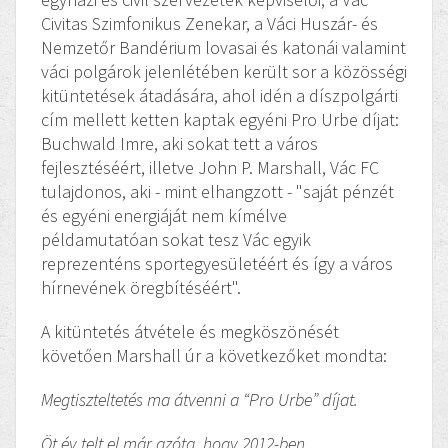
Civitas Szimfonikus Zenekar, a Váci Huszár- és
Nemzetőr Bandérium lovasai és katonái valamint
váci polgárok jelenlétében került sor a közösségi
kitüntetések átadására, ahol idén a díszpolgárti
cím mellett ketten kaptak egyéni Pro Urbe díjat:
Buchwald Imre, aki sokat tett a város
fejlesztéséért, illetve John P. Marshall, Vác FC
tulajdonos, aki - mint elhangzott - "saját pénzét
és egyéni energiáját nem kímélve
példamutatóan sokat tesz Vác egyik
reprezenténs sportegyesületéért és így a város
hírnevének öregbítéséért".
A kitüntetés átvétele és megköszönését
követően Marshall úr a következőket mondta:
Megtiszteltetés ma átvenni a “Pro Urbe” díjat.
Öt év telt el már azóta, hogy 2012-ben