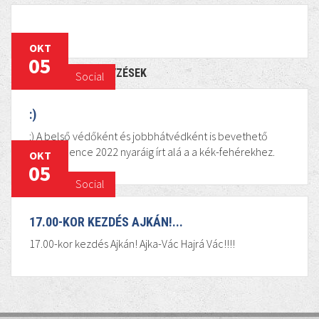
OKT
05
KAPCSOLÓDÓ BEJEGYZÉSEK
Social
:)
:) A belső védőként és jobbhátvédként is bevethető
Molnár Bence 2022 nyaráig írt alá a a kék-fehérekhez.
OKT
05
Social
17.00-KOR KEZDÉS AJKÁN!...
17.00-kor kezdés Ajkán! Ajka-Vác Hajrá Vác!!!!