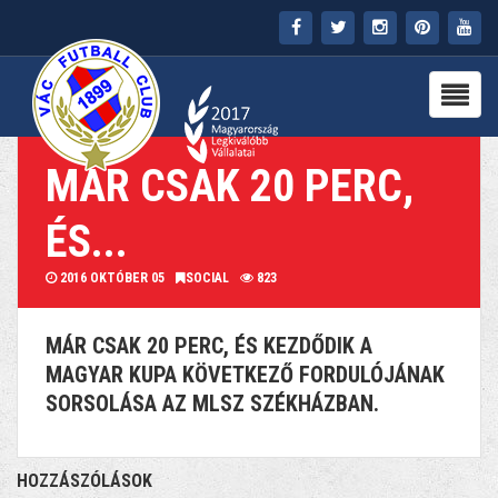
FŐOLDAL
KLUB
MÁR CSAK 20 PERC,
HÍREK
ÉS...
STADION
2016 OKTÓBER 05
SOCIAL
823
PARTNEREK
MÁR CSAK 20 PERC, ÉS KEZDŐDIK A
SAJTÓ
MAGYAR KUPA KÖVETKEZŐ FORDULÓJÁNAK
SORSOLÁSA AZ MLSZ SZÉKHÁZBAN.
MÉDIA
HOZZÁSZÓLÁSOK