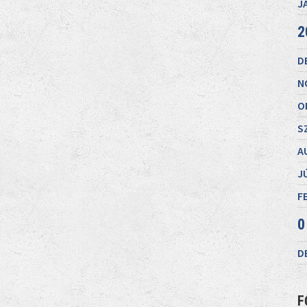
J
2
D
N
O
S
A
J
F
0
D
F