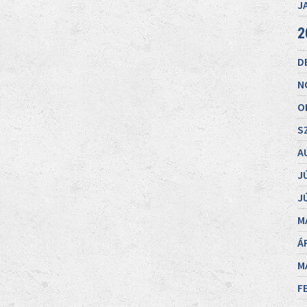
J
2
D
N
O
S
A
J
J
M
Á
M
F