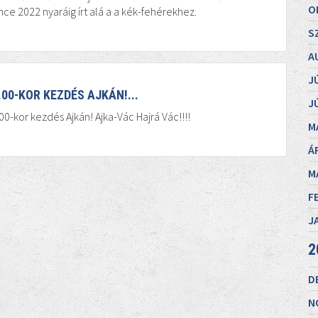
O
ce 2022 nyaráig írt alá a a kék-fehérekhez.
S
A
J
.00-KOR KEZDÉS AJKÁN!...
J
00-kor kezdés Ajkán! Ajka-Vác Hajrá Vác!!!!
M
Á
M
F
J
2
D
N