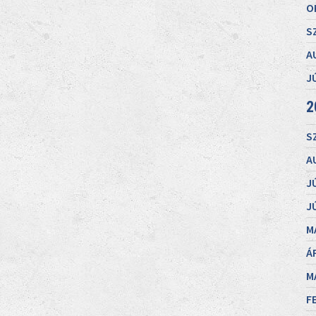
O
S
A
J
2
S
A
J
J
M
Á
M
F