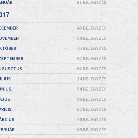
ANUÁR
51 BEJEGYZÉS
017
ECEMBER
45 BEJEGYZÉS
OVEMBER
60 BEJEGYZÉS
KTÓBER
75 BEJEGYZÉS
ZEPTEMBER
67 BEJEGYZÉS
UGUSZTUS
62 BEJEGYZÉS
ÚLIUS
34 BEJEGYZÉS
ÚNIUS
54 BEJEGYZÉS
ÁJUS
96 BEJEGYZÉS
PRILIS
52 BEJEGYZÉS
ÁRCIUS
78 BEJEGYZÉS
EBRUÁR
69 BEJEGYZÉS