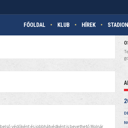
FŐOLDAL
KLUB
HÍREK
STADIO
O
Te
go
A
2
D
N
A belső védőként és jobbhátvédként is bevethető Molnár