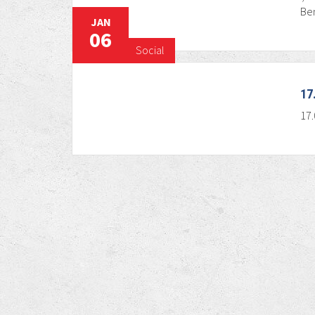
Ben
JAN
06
Social
17
17.