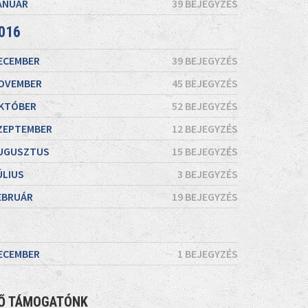
ANUÁR
39 BEJEGYZÉS
016
ECEMBER
39 BEJEGYZÉS
OVEMBER
45 BEJEGYZÉS
KTÓBER
52 BEJEGYZÉS
ZEPTEMBER
12 BEJEGYZÉS
UGUSZTUS
15 BEJEGYZÉS
ÚLIUS
3 BEJEGYZÉS
EBRUÁR
19 BEJEGYZÉS
ECEMBER
1 BEJEGYZÉS
Ő TÁMOGATÓNK