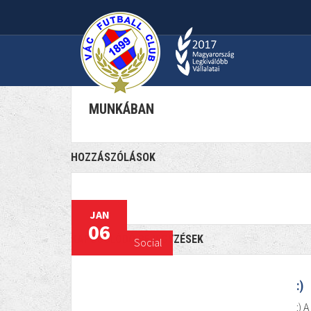
MUNKÁBAN
2017 JANUÁR 06
SOCIAL
879
MUNKÁBAN
HOZZÁSZÓLÁSOK
JAN
06
KAPCSOLÓDÓ BEJEGYZÉSEK
Social
:)
:) 