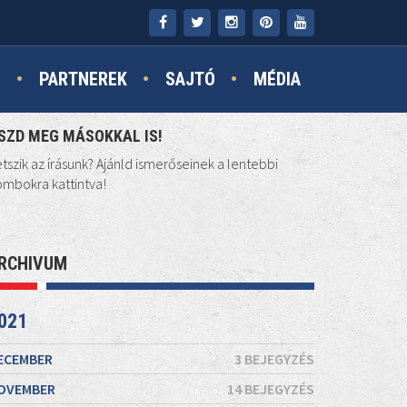
N
PARTNEREK
SAJTÓ
MÉDIA
SZD MEG MÁSOKKAL IS!
tszik az írásunk? Ajánld ismerőseinek a lentebbi
mbokra kattintva!
RCHIVUM
021
ECEMBER
3 BEJEGYZÉS
OVEMBER
14 BEJEGYZÉS