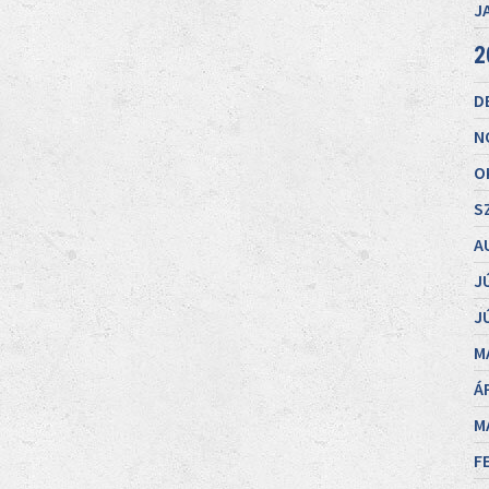
J
2
D
N
O
S
A
J
J
M
Á
M
F