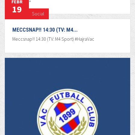
Kezdő 11
FEBR
19
Social
MECCSNAP!! 14:30 (TV: M4...
Meccsnap!! 14:30 (TV: M4 Sport) #HajraVac