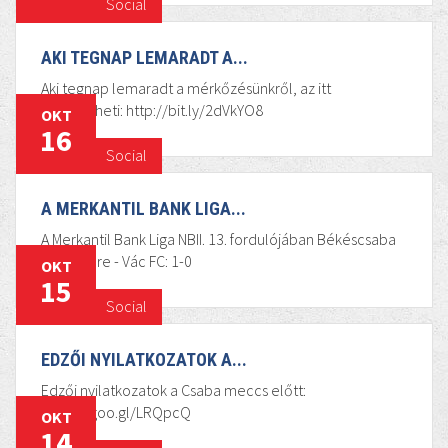
Social
AKI TEGNAP LEMARADT A...
Aki tegnap lemaradt a mérkőzésünkről, az itt
megnézheti: http://bit.ly/2dVkYO8
OKT
16
Social
A MERKANTIL BANK LIGA...
A Merkantil Bank Liga NBII. 13. fordulójában Békéscsaba
1912 Előre - Vác FC: 1-0
OKT
15
Social
EDZŐI NYILATKOZATOK A...
Edzői nyilatkozatok a Csaba meccs előtt:
https://goo.gl/LRQpcQ
OKT
14