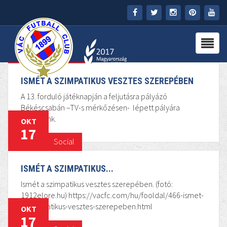
FŐOLDAL
OKT
18
KLUB
Esemény
HÍREK
ISMÉT A SZIMPATIKUS VESZTES SZEREPÉBEN
A 13. forduló játéknapján a feljutásra pályázó
STADION
Békéscsabán –TV-s mérkőzésen- lépett pályára
csapatunk.
OKT
17
PARTNEREK
Social
SAJTÓ
ISMÉT A SZIMPATIKUS...
MÉDIA
Ismét a szimpatikus vesztes szerepében. (fotó:
1912elore.hu) https://vacfc.com/hu/fooldal/466-ismet-
a-szimpatikus-vesztes-szerepeben.html
OKT
17